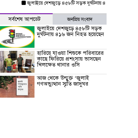
জুলাইয়ে দেশজুড়ে ৪৫৮টি সড়ক দুর্ঘটনায় ৪১৬ জন নিহত হয়েছেন
সর্বশেষ আপডেট
জনপ্রিয় সংবাদ
জুলাইয়ে দেশজুড়ে ৪৫৮টি সড়ক
দুর্ঘটনায় ৪১৬ জন নিহত হয়েছেন
হারিয়ে যাওয়া শিশুকে পরিবারের
কাছে ফিরিয়ে প্রশংসায় ভাসছেন
খিলক্ষেত থানার ওসি
আজ থেকে উন্মুক্ত ‘জুলাই
গণঅভ্যুত্থান স্মৃতি জাদুঘর
রাজধানীর উত্তরা আঞ্চলিক
পাসপোর্ট অফিসের সামনে দালাল
চক্রের ১৩ জন সদস্যকে বিভিন্ন
মেয়াদে সাজা প্রদান করেছে
‌্যাব-১
হরমুজ প্রণালি নিয়ে ওমানের সঙ্গে