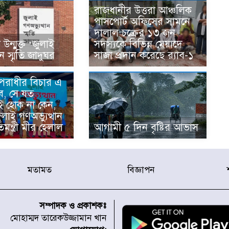
রাজধানীর উত্তরা আঞ্চলিক
পাসপোর্ট অফিসের সামনে
দালাল চক্রের ১৩ জন
ন্মুক্ত ‘জুলাই
সদস্যকে বিভিন্ন মেয়াদে
ান স্মৃতি জাদুঘর
সাজা প্রদান করেছে র‌্যাব-১
অপরাধীর বিচার এ
ে, সে যত
ই হোক না কেন,
জুলাই গণঅভ্যুত্থান
িমন্ত্রী মীর হেলাল
আগামী ৫ দিন বৃষ্টির আভাস
মতামত
বিজ্ঞাপন
সম্পাদক ও প্রকাশকঃ
মোহাম্মদ তারেকউজ্জামান খান