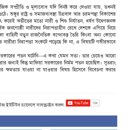
মাজিক সম্প্রীতি ও মূল্যবোধ যদি বিনষ্ট করে দেওয়া যায়, তখনই
 ওঠে। ভঙ্গুর রাষ্ট্র ও সমাজব্যবস্থা উগ্রবাদ আর চরমপন্থা বিকাশের
ৎ করেই অতীতের মতো নারী ও শিশু নির্যাতন, ধর্ষণ উদ্বেগজনক
ধেক জনগোষ্ঠী নারীদের নিরাপত্তাহীন রেখে দেশকে এগিয়ে নিয়ে
্ষা বাহিনী নতুন রাজনৈতিক বন্দোবস্ত তৈরি কিংবা অন্য কোনো
ারীরা নিরাপত্তা সংকটে পড়েছে কি না, এ বিষয়টি গভীরভাবে
িয়া সরকারের পতন ঘটেনি—এ কথা যেমন সত্য। তার চেয়েও আরো
করার জন্যই কিন্তু মাফিয়া সরকারের নির্মম পতন হয়েছিল। সুতরাং
 ক্ষমতায় যাওয়া না যাওয়ার বিষয় হিসেবে বিবেচনা করার
িউজ ইউটিউব চ্যানেলে সাবস্ক্রাইব করুন: