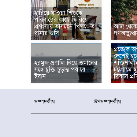
হারিয়ে যাওয়া শিশুকে
পরিবারের কাছে ফিরিয়ে
প্রশংসায় ভাসছেন খিলক্ষেত
আজ থেকে উ
থানার ওসি
গণঅভ্যুত্থ
প্রত্যেক 
দেশেই হব
হরমুজ প্রণালি নিয়ে ওমানের
শক্তিশালী
সঙ্গে চুক্তি চূড়ান্ত পর্যায়ে :
চট্টগ্রামে 
ইরান
দিবসে প্রত
সম্পাদকীয়
উপসম্পাদকীয়