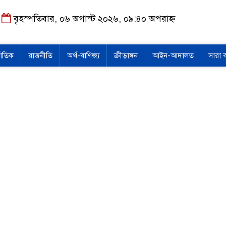
বৃহস্পতিবার, ০৬ অগাস্ট ২০২৬, ০৯:৪০ অপরাহ্ন
জাতিক
রাজনীতি
অর্থ-বাণিজ্য
ক্রীড়াঙ্গন
আইন-আদালত
সারা 