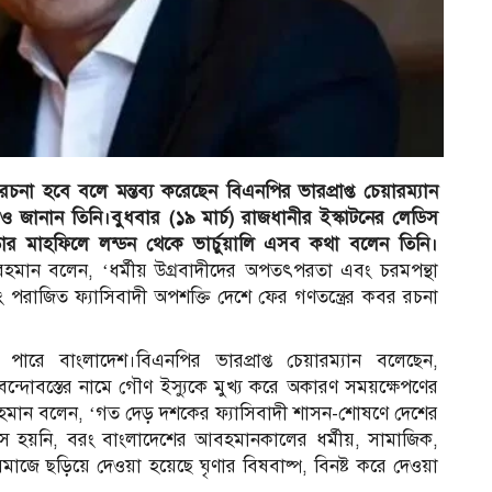
রচনা হবে বলে মন্তব্য করেছেন বিএনপির ভারপ্রাপ্ত চেয়ারম্যান
ানান তিনি।বুধবার (১৯ মার্চ) রাজধানীর ইস্কাটনের লেডিস
ার মাহফিলে লন্ডন থেকে ভার্চুয়ালি এসব কথা বলেন তিনি।
ক রহমান বলেন, ‘ধর্মীয় উগ্রবাদীদের অপতৎপরতা এবং চরমপন্থা
ী এবং পরাজিত ফ্যাসিবাদী অপশক্তি দেশে ফের গণতন্ত্রের কবর রচনা
 পারে বাংলাদেশ।বিএনপির ভারপ্রাপ্ত চেয়ারম্যান বলেছেন,
িক বন্দোবস্তের নামে গৌণ ইস্যুকে মুখ্য করে অকারণ সময়ক্ষেপণের
 রহমান বলেন, ‘গত দেড় দশকের ফ্যাসিবাদী শাসন-শোষণে দেশের
 ধ্বংস হয়নি, বরং বাংলাদেশের আবহমানকালের ধর্মীয়, সামাজিক,
াজে ছড়িয়ে দেওয়া হয়েছে ঘৃণার বিষবাষ্প, বিনষ্ট করে দেওয়া