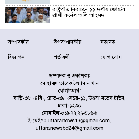
রাষ্ট্রপতি নির্বাচনে ১১ দলীয় জোটের
প্রার্থী কর্নেল অলি আহমদ
ডিএনসিসির সঙ্গে সমন্বয়ে পরিচ্ছন্নতার
সম্পাদকীয়
উপসম্পাদকীয়
মতামত
নতুন উদ্যোগ নিকুঞ্জ-টানপাড়ায়
বিজ্ঞাপন
শর্তাবলী
যোগাযোগ
নবনির্বাচিত কার্যনির্বাহী পরিষদের
উদ্যোগে উত্তরা ১৩ নং সেক্টর-এ
সম্পাদক ও প্রকাশকঃ
পরিষ্কার-পরিচ্ছন্নতা অভিযান
মোহাম্মদ তারেকউজ্জামান খান
যোগাযোগ:
ডিএমপির অভিযানে ২৪ ঘণ্টায় গ্রেপ্তার
বাড়ি-৩৮ (৪বি), রোড-০৯, সেক্টর-১১, উত্তরা মডেল টাউন,
৫০৪, উদ্ধার মাদক-অস্ত্র
ঢাকা-১২৩০
মোবাইল
-০১৯৭২ ২৬৩৮৯৬
ই-মেইলঃ uttaranews13@gmail.com,
সন্দ্বীপের চরে বিপদে পড়া কচ্ছপ উদ্ধার
uttaranewsbd24@gmail.com
সাগরে অবমুক্ত