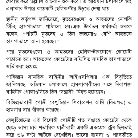
ঘেরাও করে তল্লাশি অভিযান শুরু করে। এ অভিযান চলাকালে ওই
এলাকার উপরে কয়েকটি হেলিকপ্টার উড়তে দেখা যায়।
স্থানীয় কর্তৃপক্ষ জানিয়েছে, মৃতদেহগুলো ও আহতদের নোশকি
টিচিং হাসপাতালে পাঠানো হয়।এক ঊর্ধ্বতন কর্মকর্তা ডনকে
বলেন, “পাঁচটি মৃতদেহ ও তিন ডজনেরও বেশি আহতকে
হাসপাতালে আনা হয়েছে।”
পরে মৃতদেহগুলো ও আহতদের হেলিকপ্টারযোগে কোয়েটা
পাঠানো হয়। আহতদের কোয়েটার সম্মিলিত সামরিক হাসপাতালে
ভর্তি করা হয়েছে।
পাকিস্তান সামরিক বাহিনীর আইএসপিআর এক বিবৃতিতে
জানিয়েছে, অভিযান চলাকালে হামলাকারীদের সঙ্গে নিরাপত্তা
বাহিনীর গোলাগুলিতে তিন ‘সন্ত্রাসী’ নিহত হয়েছেন।
বিচ্ছিন্নতাবাদী গোষ্ঠী বেলুচিস্তান লিবারেশন আর্মি (বিএলএ) এ
হামলার দায় স্বীকার করেছে।
বেলুচিস্তানের এই বিদ্রোহী গোষ্ঠীটি গত সপ্তাহে কোয়েটা থেকে
ছেড়ে আসা চার শতাধিক যাত্রীবাহী একটি এক্সপ্রেস ট্রেন ছিনতাই
করে ৩৬ ঘণ্টা আটকে রেখেছিল। তাদের হামলা ও পরবর্তীতে