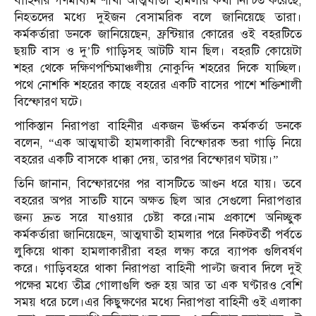
বাহিনীর গণমাধ্যম শাখা আত্মঘাতী হামলার কথা নিশ্চিত করেছে,
নিহতদের মধ্যে দুইজন বেসামরিক বলে জানিয়েছে তারা।
কর্মকর্তারা ডনকে জানিয়েছেন, ফ্রন্টিয়ার কোরের ওই বহরটিতে
ছয়টি বাস ও দু’টি গাড়িসহ আটটি যান ছিল। বহরটি কোয়েটা
শহর থেকে দক্ষিণপশ্চিমাঞ্চলীয় নোকুন্দি শহরের দিকে যাচ্ছিল।
পথে নোশকি শহরের কাছে বহরের একটি বাসের পাশে শক্তিশালী
বিস্ফোরণ ঘটে।
পাকিস্তান নিরাপত্তা বাহিনীর একজন ঊর্ধ্বতন কর্মকর্তা ডনকে
বলেন, “এক আত্মঘাতী হামলাকারী বিস্ফোরক ভরা গাড়ি নিয়ে
বহরের একটি বাসকে ধাক্কা দেয়, তারপর বিস্ফোরণ ঘটায়।”
তিনি জানান, বিস্ফোরণের পর বাসটিতে আগুন ধরে যায়। তবে
বহরের অপর সাতটি যানে অক্ষত ছিল আর সেগুলো নিরাপত্তার
জন্য দ্রুত সরে যাওয়ার চেষ্টা করে।নাম প্রকাশে অনিচ্ছুক
কর্মকর্তারা জানিয়েছেন, আত্মঘাতী হামলার পরে নিকটবর্তী পর্বতে
লুকিয়ে থাকা হামলাকারীরা বহর লক্ষ্য করে ব্যাপক গুলিবর্ষণ
করে। গাড়িবহরে থাকা নিরাপত্তা বাহিনী পাল্টা জবাব দিলে দুই
পক্ষের মধ্যে তীব্র গোলাগুলি শুরু হয় আর তা এক ঘণ্টারও বেশি
সময় ধরে চলে।এর কিছুক্ষণের মধ্যে নিরাপত্তা বাহিনী ওই এলাকা