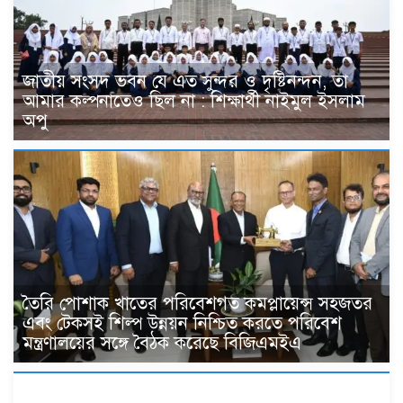
জাতীয় সংসদ ভবন যে এত সুন্দর ও দৃষ্টিনন্দন, তা
আমার কল্পনাতেও ছিল না : শিক্ষার্থী নাইমুল ইসলাম
অপু
তৈরি পোশাক খাতের পরিবেশগত কমপ্লায়েন্স সহজতর
এবং টেকসই শিল্প উন্নয়ন নিশ্চিত করতে পরিবেশ
মন্ত্রণালয়ের সঙ্গে বৈঠক করেছে বিজিএমইএ