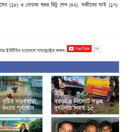
েন (১৮) ও বোনের শ্বশুর হিটু শেখ (৪২), সজীবের ভাই (১৭)
িউজ ইউটিউব চ্যানেলে সাবস্ক্রাইব করুন:
ৃষ্টির সতর্কবার্তা,
বগুড়া ও সিলেটে সড়ক
বন্যার পূর্বাভাস
দুর্ঘটনায় নিহত ১৫