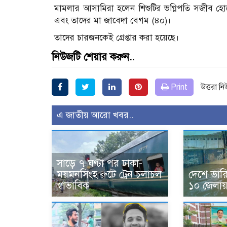
মামলার আসামিরা হলেন শিশুটির ভগ্নিপতি সজীব হোস
এবং তাদের মা জাবেদা বেগম (৪০)।
তাদের চারজনকেই গ্রেপ্তার করা হয়েছে।
নিউজটি শেয়ার করুন..
Print
উত্তরা ন
এ জাতীয় আরো খবর..
সাড়ে ৭ ঘণ্টা পর ঢাকা-
ময়মনসিংহ রুটে ট্রেন চলাচল
দেশে ভারি ব
স্বাভাবিক
১০ জেলায় 