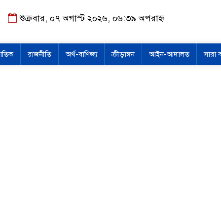
শুক্রবার, ০৭ অগাস্ট ২০২৬, ০৬:৩৯ অপরাহ্ন
জাতিক
রাজনীতি
অর্থ-বাণিজ্য
ক্রীড়াঙ্গন
আইন-আদালত
সারা 