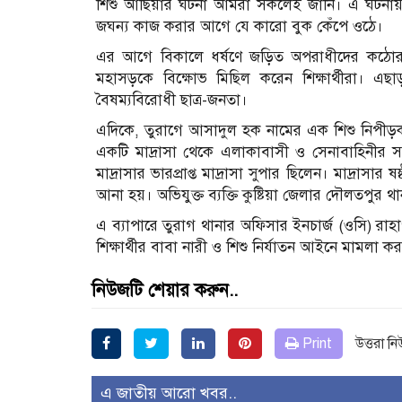
শিশু আছিয়ার ঘটনা আমরা সকলেই জানি। এ ঘটনায়
জঘন্য কাজ করার আগে যে কারো বুক কেঁপে ওঠে।
এর আগে বিকালে ধর্ষণে জড়িত অপরাধীদের কঠোর শা
মহাসড়কে বিক্ষোভ মিছিল করেন শিক্ষার্থীরা। এ
বৈষম্যবিরোধী ছাত্র-জনতা।
এদিকে, তুরাগে আসাদুল হক নামের এক শিশু নিপীড়কক
একটি মাদ্রাসা থেকে এলাকাবাসী ও সেনাবাহিনীর সহয
মাদ্রাসার ভারপ্রাপ্ত মাদ্রাসা সুপার ছিলেন। মাদ্রাসার 
আনা হয়। অভিযুক্ত ব্যক্তি কুষ্টিয়া জেলার দৌলতপুর থ
এ ব্যাপারে তুরাগ থানার অফিসার ইনচার্জ (ওসি) রাহা
শিক্ষার্থীর বাবা নারী ও শিশু নির্যাতন আইনে মামলা কর
নিউজটি শেয়ার করুন..
Print
উত্তরা ন
এ জাতীয় আরো খবর..