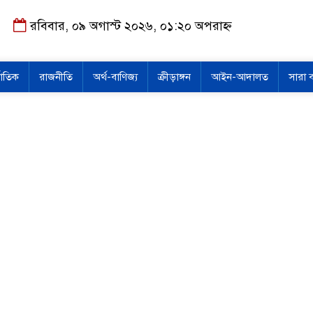
রবিবার, ০৯ অগাস্ট ২০২৬, ০১:২০ অপরাহ্ন
জাতিক
রাজনীতি
অর্থ-বাণিজ্য
ক্রীড়াঙ্গন
আইন-আদালত
সারা 