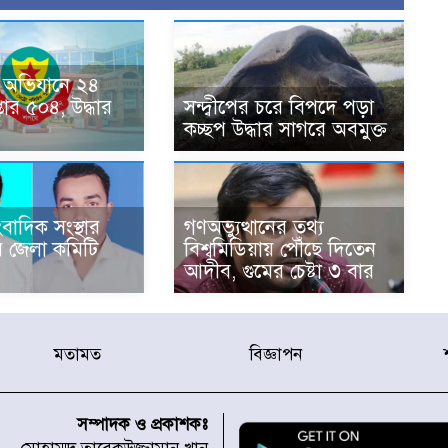
 অভিযানে ২৪
প্তার ৫০৪, উদ্ধার
সন্দ্বীপের চরে বিপদে পড়া
কচ্ছপ উদ্ধার সাগরে অবমুক্ত
বাদিক সংস্থার
গণঅভ্যুত্থানের তথ্য
 জেলা কমিটি
বিশ্বমিডিয়ায় পৌঁছে দিতেন
আদীব, গুমের চেষ্টা ৩ বার
মতামত
বিজ্ঞাপন
সম্পাদক ও প্রকাশকঃ