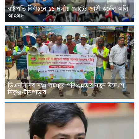
রাষ্ট্রপতি নির্বাচনে ১১ দলীয় জোটের প্রার্থী কর্নেল অলি
আহমদ
ডিএনসিসির সঙ্গে সমন্বয়ে পরিচ্ছন্নতার নতুন উদ্যোগ
নিকুঞ্জ-টানপাড়ায়