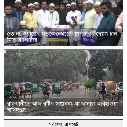
৫৩ নং ওয়ার্ডের সড়কে নেমপ্লেট স্থাপনের উদ্যোগ চান
মিয়া ব্যাপারীর
রাজধানীতে আজ বৃষ্টির সম্ভাবনা, যা জানাল আবহাওয়া
অধিদপ্তর
সর্বশেষ আপডেট