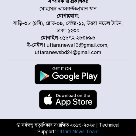
সম্পাদক ও প্রকাশকঃ
পরিষ্কার-পরিচ্ছন্নতা অভিযান
মোহাম্মদ তারেকউজ্জামান খান
যোগাযোগ:
ডিএমপির অভিযানে ২৪ ঘণ্টায় গ্রেপ্তার
বাড়ি-৩৮ (৪বি), রোড-০৯, সেক্টর-১১, উত্তরা মডেল টাউন,
৫০৪, উদ্ধার মাদক-অস্ত্র
ঢাকা-১২৩০
মোবাইল
-০১৯৭২ ২৬৩৮৯৬
ই-মেইলঃ uttaranews13@gmail.com,
সন্দ্বীপের চরে বিপদে পড়া কচ্ছপ উদ্ধার
uttaranewsbd24@gmail.com
সাগরে অবমুক্ত
মাতারবাড়ী পৌঁছে নির্ধারিত কর্মসূচিতে
যোগ দিয়েছেন প্রধানমন্ত্রী
জাতীয় সাংবাদিক সংস্থার পিরোজপুর
জেলা কমিটি অনুমোদন
© সর্বস্বত্ব স্বত্বাধিকার সংরক্ষিত ২০১৩-২০২৫ | Technical
Support:
Uttara News Team
গণঅভ্যুত্থানের তথ্য বিশ্বমিডিয়ায় পৌঁছে