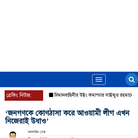
Toggle
navigation
ব্রেকিং নিউজ:
বিমানবাহিনীর উইং কমান্ডার সাইফুর রহমানের বিরুদ্ধে 
‘জনগণকে কোণঠাসা করে আওয়ামী লীগ এখন
নিজেরাই উধাও’
অনলাইন ডেস্ক