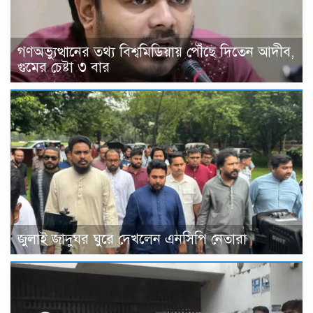
গণঅভ্যুত্থানের তথ্য বিশ্বমিডিয়ায় পৌঁছে দিতেন আদীব,
গুমের চেষ্টা ৩ বার
জুলাই জাদুঘর ঘুরে দেখলেন এনসিপি নেতারা