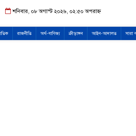
শনিবার, ০৮ অগাস্ট ২০২৬, ০২:৫০ অপরাহ্ন
জাতিক
রাজনীতি
অর্থ-বাণিজ্য
ক্রীড়াঙ্গন
আইন-আদালত
সারা 