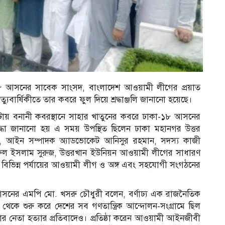
কা-১৮ আসনের সাবেক সাংসদ, বাংলাদেশ আওয়ামী লীগের প্রয়াত
ত্যুবার্ষিকীতে তার কবরে ফুল দিয়ে শ্রদ্ধাঞ্জলি জানানো হয়েছে।
১০টায় বনানী কবরস্থানে সাহার খাতুনের কবরে ঢাকা-১৮ আসনের
দ্ধা জানানো হয় এ সময় উপস্থিত ছিলেন ঢাকা মহানগর উত্তর
ি, আইন সম্পাদক অ্যাডভোকেট আনিসুর রহমান, সদস্য কাজী
নুরুল ইসলাম সুরুজ, উত্তরখান ইউনিয়ন আওয়ামী লীগের সাধারণ
িভিন্ন পর্যায়ের আওয়ামী লীগ ও অঙ্গ এবং সহযোগী সংগঠনের
আসনের এমপি মো. খসরু চৌধুরী বলেন, বর্ণাঢ্য এক রাজনৈতিক
ধ থেকে শুরু করে দেশের সব গণতান্ত্রিক আন্দোলন-সংগ্রামে ছিল
চার নেতা হত্যার প্রতিবাদেও। প্রতিষ্ঠা করেন আওয়ামী আইনজীবী