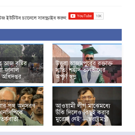
িউজ ইউটিউব চ্যানেলে সাবস্ক্রাইব করুন:
 আজ বৃষ্টির
উত্তরা আজমপুরের রক্তাক্ত
 যা জানাল
স্মৃতি: শহীদ তানভীনের
অধিদপ্তর
অপূর্ণ স্বপ্ন
নার পথ অনুসরণ
আওয়ামী লীগ মাঝেমধ্যে
এনসিপিকে
উঁকি দিলেও কিছুই করার
র্কবার্তা
মুরোদ নেই’—স্বরাষ্ট্রমন্ত্রী