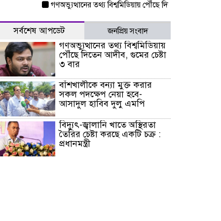
গণঅভ্যুত্থানের তথ্য বিশ্বমিডিয়ায় পৌঁছে দিতেন আদীব, গুমের চেষ্টা
সর্বশেষ আপডেট
জনপ্রিয় সংবাদ
গণঅভ্যুত্থানের তথ্য বিশ্বমিডিয়ায়
পৌঁছে দিতেন আদীব, গুমের চেষ্টা
৩ বার
বাঁশখালীকে বন্যা মুক্ত করার
সকল পদক্ষেপ নেয়া হবে-
আসাদুল হাবিব দুলু এমপি
বিদ্যুৎ-জ্বালানি খাতে অস্থিরতা
তৈরির চেষ্টা করছে একটি চক্র :
প্রধানমন্ত্রী
টাইফুন ‘ডলফিনের’ আঘাতে
জাপানে ৫ আহত, চীনে বন্দর বন্ধ
চিকিৎসা খাতে জিডিপির ৫
শতাংশ বরাদ্দের ঘোষণা স্থানীয়