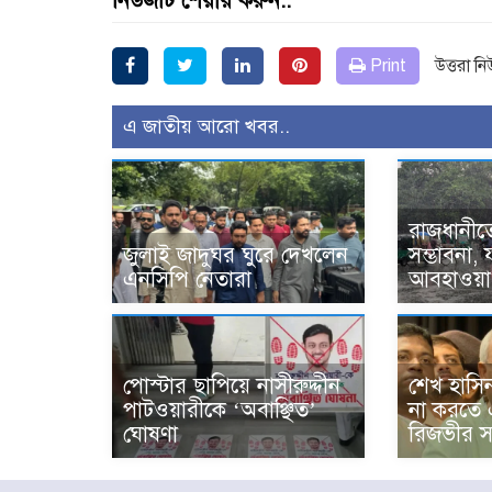
নিউজটি শেয়ার করুন..
Print
উত্তরা ন
এ জাতীয় আরো খবর..
রাজধানীতে
জুলাই জাদুঘর ঘুরে দেখলেন
সম্ভাবনা,
এনসিপি নেতারা
আবহাওয়া 
পোস্টার ছাপিয়ে নাসীরুদ্দীন
শেখ হাসি
পাটওয়ারীকে ‘অবাঞ্ছিত’
না করতে 
ঘোষণা
রিজভীর সত