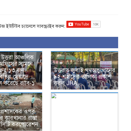
িউজ ইউটিউব চ্যানেলে সাবস্ক্রাইব করুন:
উত্তরা আঞ্চলিক
 অফিসের সামনে
্রের ১৩ জন
উত্তরায় জুলাই গণঅভ্যুত্থানের
িভিন্ন মেয়াদে
৯২ শহীদের তালিকা প্রকাশ
ন করেছে র‌্যাব-১
করল JRA
ে প্রশাসকের ওপর
 কারখানার রাস্তা
 সিটি করপোরেশন