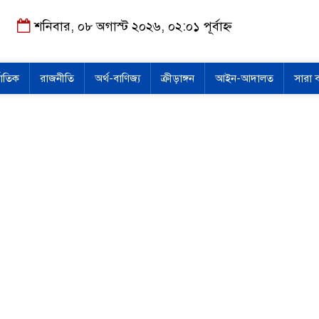
শনিবার, ০৮ অগাস্ট ২০২৬, ০২:০১ পূর্বাহ্ন
জাতিক
রাজনীতি
অর্থ-বাণিজ্য
ক্রীড়াঙ্গন
আইন-আদালত
সারা 