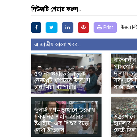
নিউজটি শেয়ার করুন..
Print
উত্তরা ন
এ জাতীয় আরো খবর..
রাজধানীর 
পাসপোর্ট
৫৩ নং ওয়ার্ডের সড়কে
দালাল চক
নেমপ্লেট স্থাপনের উদ্যোগ
সদস্যকে ব
চান মিয়া ব্যাপারীর
সাজা প্রদা
জুলাই গণঅভ্যুত্থানে উত্তরায়
সর্বকনিষ্ঠ শহীদ জাবির
উত্তরখান
ইব্রাহীম: এক শিশুর রক্তে
হামলার পর
লেখা ইতিহাস
কেটে দিল