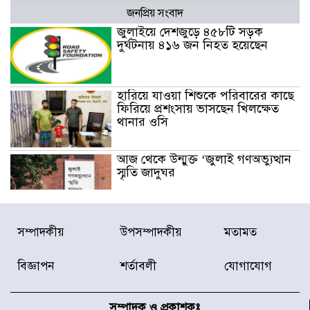
জনপ্রিয় সংবাদ
জুলাইয়ে দেশজুড়ে ৪৫৮টি সড়ক
দুর্ঘটনায় ৪১৬ জন নিহত হয়েছেন
হারিয়ে যাওয়া শিশুকে পরিবারের কাছে
ফিরিয়ে প্রশংসায় ভাসছেন খিলক্ষেত
থানার ওসি
আজ থেকে উন্মুক্ত ‘জুলাই গণঅভ্যুত্থান
স্মৃতি জাদুঘর
রাজধানীর উত্তরা আঞ্চলিক পাসপোর্ট
সম্পাদকীয়
উপসম্পাদকীয়
মতামত
অফিসের সামনে দালাল চক্রের ১৩ জন
সদস্যকে বিভিন্ন মেয়াদে সাজা প্রদান
করেছে র‌্যাব-১
বিজ্ঞাপন
শর্তাবলী
যোগাযোগ
হরমুজ প্রণালি নিয়ে ওমানের সঙ্গে চুক্তি
চূড়ান্ত পর্যায়ে : ইরান
সম্পাদক ও প্রকাশকঃ