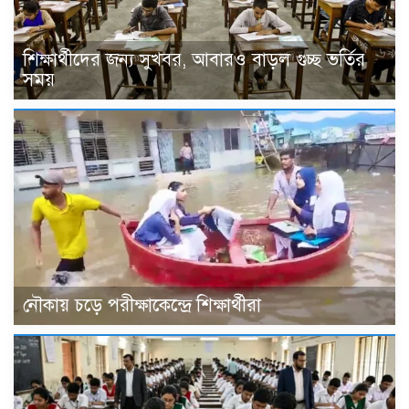
শিক্ষার্থীদের জন্য সুখবর, আবারও বাড়ল গুচ্ছ ভর্তির
সময়
নৌকায় চড়ে পরীক্ষাকেন্দ্রে শিক্ষার্থীরা