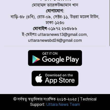
মোহাম্মদ তারেকউজ্জামান খান
যোগাযোগ:
প্রত্যেক অপরাধীর বিচার এ দেশেই
বাড়ি-৩৮ (৪বি), রোড-০৯, সেক্টর-১১, উত্তরা মডেল টাউন,
হবে, সে যত শক্তিশালীই হোক না কেন,
ঢাকা-১২৩০
চট্টগ্রামে জুলাই গণঅভ্যুত্থান দিবসে
প্রতিমন্ত্রী মীর হেলাল
মোবাইল
-০১৯৭২ ২৬৩৮৯৬
ই-মেইলঃ uttaranews13@gmail.com,
আগামী ৫ দিন বৃষ্টির আভাস
uttaranewsbd24@gmail.com
হাসিনার বক্তব্য প্রচারে ভারতের সমর্থন
নেই
জুলাই গণঅভ্যুত্থানে আহত যোদ্ধা
মিতুর খোঁজ নিলেন প্রধানমন্ত্রী
© সর্বস্বত্ব স্বত্বাধিকার সংরক্ষিত ২০১৩-২০২৫ | Technical
Support:
Uttara News Team
উত্তরায় জুলাই গণঅভ্যুত্থানের ৯২
শহীদের তালিকা প্রকাশ করল JRA