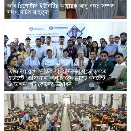
জবি রিপোর্টার্স ইউনিটির আহ্বায়ক আবু বকর সম্পদ,
সদস্যসচিব মাহফুজ
ডিজিটাল যুগে নৈতিক সাংবাদিকতা গড়ে তুলতে
এডাস্টে ‘এথিক্যাল জার্নালিজম অ্যান্ড কনটেন্ট
ক্রিয়েশন’ শর্ট কোর্সের উদ্বোধন