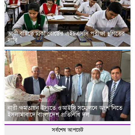
ভারী বৃষ্টিতে ঢাকা বোর্ডের এইচএসসি পরীক্ষা স্থগিতের
দাবি
নারী ক্ষমতায়ন ইস্যুতে ওআইসি সম্মেলনে অংশ নিতে
ইসলামাবাদে বাংলাদেশ প্রতিনিধি দল
সর্বশেষ আপডেট