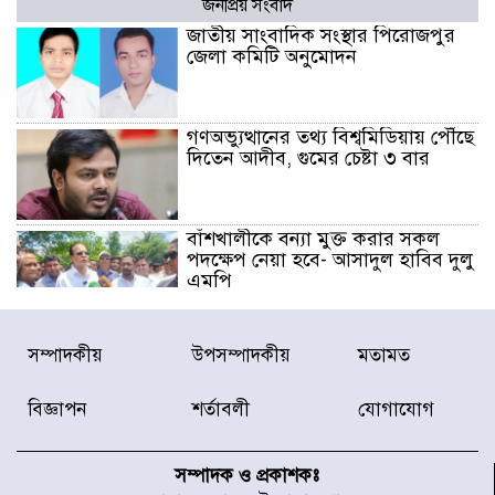
জনপ্রিয় সংবাদ
জাতীয় সাংবাদিক সংস্থার পিরোজপুর
জেলা কমিটি অনুমোদন
গণঅভ্যুত্থানের তথ্য বিশ্বমিডিয়ায় পৌঁছে
দিতেন আদীব, গুমের চেষ্টা ৩ বার
বাঁশখালীকে বন্যা মুক্ত করার সকল
পদক্ষেপ নেয়া হবে- আসাদুল হাবিব দুলু
এমপি
বিদ্যুৎ-জ্বালানি খাতে অস্থিরতা তৈরির
সম্পাদকীয়
উপসম্পাদকীয়
মতামত
চেষ্টা করছে একটি চক্র : প্রধানমন্ত্রী
বিজ্ঞাপন
শর্তাবলী
যোগাযোগ
টাইফুন ‘ডলফিনের’ আঘাতে জাপানে
৫ আহত, চীনে বন্দর বন্ধ
সম্পাদক ও প্রকাশকঃ