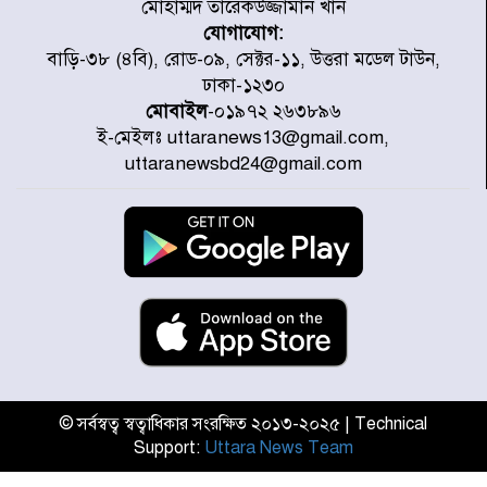
মোহাম্মদ তারেকউজ্জামান খান
যোগাযোগ:
চিকিৎসা খাতে জিডিপির ৫ শতাংশ
বাড়ি-৩৮ (৪বি), রোড-০৯, সেক্টর-১১, উত্তরা মডেল টাউন,
বরাদ্দের ঘোষণা স্থানীয় সরকার মন্ত্রীর
ঢাকা-১২৩০
মোবাইল
-০১৯৭২ ২৬৩৮৯৬
ই-মেইলঃ uttaranews13@gmail.com,
জুলাই জাদুঘর ঘুরে দেখলেন এনসিপি
uttaranewsbd24@gmail.com
নেতারা
যুক্তরাষ্ট্রে দাবানল নেভাতে গিয়ে
হেলিকপ্টার বিধ্বস্ত, নিহত ১
মজুদদারের সর্বোচ্চ শাস্তি মৃত্যুদণ্ড, তাই
ভেবে মজুদ করবেন : আইনমন্ত্রী
© সর্বস্বত্ব স্বত্বাধিকার সংরক্ষিত ২০১৩-২০২৫ | Technical
Support:
Uttara News Team
আন্তর্জাতিক আদিবাসী দিবস: রাষ্ট্রের
দায়িত্ব ও দায়বদ্ধতা II – মং এ খেন