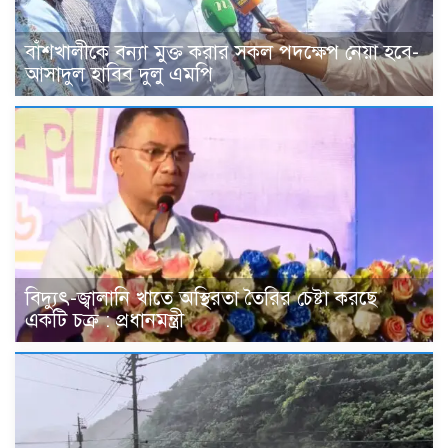
বাঁশখালীকে বন্যা মুক্ত করার সকল পদক্ষেপ নেয়া হবে-
আসাদুল হাবিব দুলু এমপি
বিদ্যুৎ-জ্বালানি খাতে অস্থিরতা তৈরির চেষ্টা করছে
একটি চক্র : প্রধানমন্ত্রী