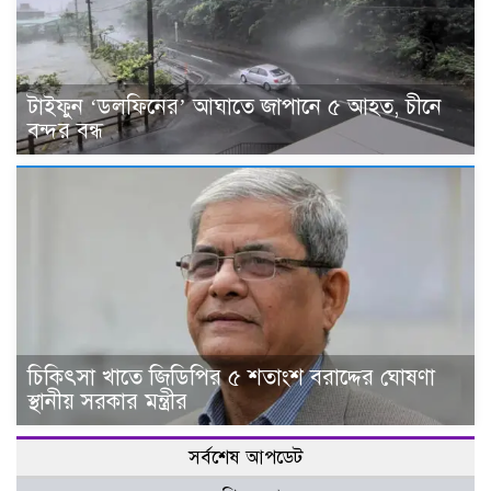
টাইফুন ‘ডলফিনের’ আঘাতে জাপানে ৫ আহত, চীনে
বন্দর বন্ধ
চিকিৎসা খাতে জিডিপির ৫ শতাংশ বরাদ্দের ঘোষণা
স্থানীয় সরকার মন্ত্রীর
সর্বশেষ আপডেট