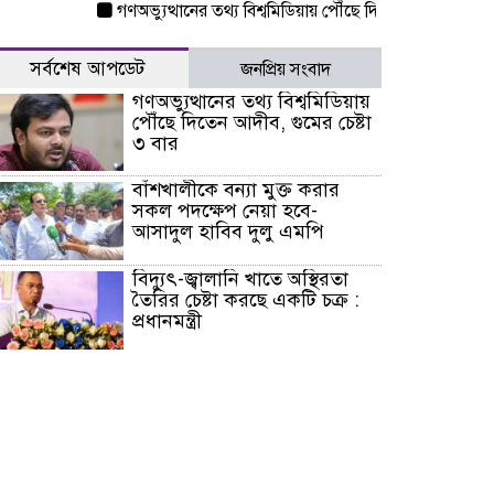
গণঅভ্যুত্থানের তথ্য বিশ্বমিডিয়ায় পৌঁছে দিতেন আদীব, গুমের চেষ্ট
সর্বশেষ আপডেট
জনপ্রিয় সংবাদ
গণঅভ্যুত্থানের তথ্য বিশ্বমিডিয়ায়
পৌঁছে দিতেন আদীব, গুমের চেষ্টা
৩ বার
বাঁশখালীকে বন্যা মুক্ত করার
সকল পদক্ষেপ নেয়া হবে-
আসাদুল হাবিব দুলু এমপি
বিদ্যুৎ-জ্বালানি খাতে অস্থিরতা
তৈরির চেষ্টা করছে একটি চক্র :
প্রধানমন্ত্রী
টাইফুন ‘ডলফিনের’ আঘাতে
জাপানে ৫ আহত, চীনে বন্দর বন্ধ
চিকিৎসা খাতে জিডিপির ৫
শতাংশ বরাদ্দের ঘোষণা স্থানীয়