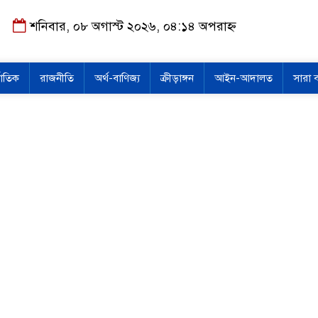
শনিবার, ০৮ অগাস্ট ২০২৬, ০৪:১৪ অপরাহ্ন
জাতিক
রাজনীতি
অর্থ-বাণিজ্য
ক্রীড়াঙ্গন
আইন-আদালত
সারা 