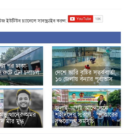
িউজ ইউটিউব চ্যানেলে সাবস্ক্রাইব করুন:
্টা পর ঢাকা-
রুটে ট্রেন চলাচল
দেশে ভারি বৃষ্টির সতর্কবার্তা,
১০ জেলায় বন্যার পূর্বাভাস
জুলাই-আগষ্ট আন্দোলনে
ভ্যুত্থানের অমর
শহীদদের স্মরণে : স্পীকারের
দ মীর মুগ্ধ
বৃক্ষরোপণ কর্মসূচি