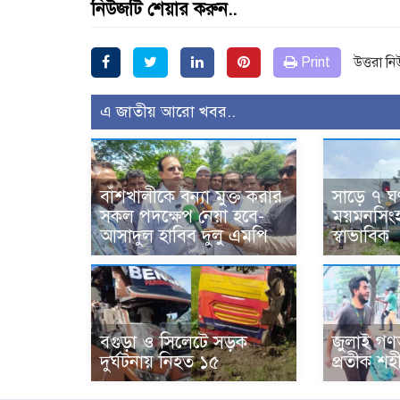
নিউজটি শেয়ার করুন..
Print
উত্তরা ন
এ জাতীয় আরো খবর..
বাঁশখালীকে বন্যা মুক্ত করার
সাড়ে ৭ ঘণ
সকল পদক্ষেপ নেয়া হবে-
ময়মনসিংহ 
আসাদুল হাবিব দুলু এমপি
স্বাভাবিক
বগুড়া ও সিলেটে সড়ক
জুলাই গণঅ
দুর্ঘটনায় নিহত ১৫
প্রতীক শহী