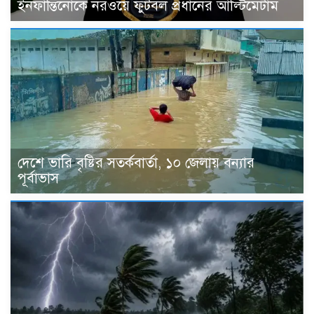
ইনফান্তিনোকে নরওয়ে ফুটবল প্রধানের আল্টিমেটাম
দেশে ভারি বৃষ্টির সতর্কবার্তা, ১০ জেলায় বন্যার
পূর্বাভাস