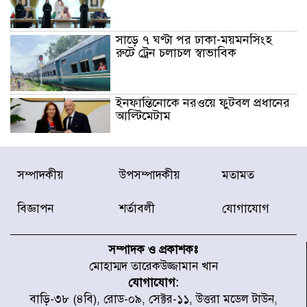
সাড়ে ৭ ঘণ্টা পর ঢাকা-ময়মনসিংহ
রুটে ট্রেন চলাচল স্বাভাবিক
ইনফান্তিনোকে নরওয়ে ফুটবল প্রধানের
আল্টিমেটাম
দেশে ভারি বৃষ্টির সতর্কবার্তা, ১০
সম্পাদকীয়
উপসম্পাদকীয়
মতামত
জেলায় বন্যার পূর্বাভাস
বিজ্ঞাপন
শর্তাবলী
যোগাযোগ
৫৩ নং ওয়ার্ডের সড়কে নেমপ্লেট
স্থাপনের উদ্যোগ চান মিয়া ব্যাপারীর
সম্পাদক ও প্রকাশকঃ
মোহাম্মদ তারেকউজ্জামান খান
যোগাযোগ:
৭ জেলায় ঝোড়ো হাওয়াসহ বজ্রবৃষ্টির
বাড়ি-৩৮ (৪বি), রোড-০৯, সেক্টর-১১, উত্তরা মডেল টাউন,
শঙ্কা