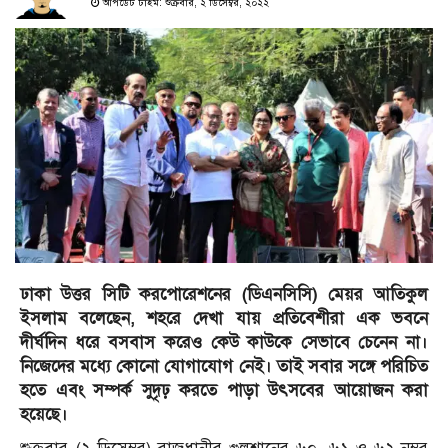
আপডেট টাইম: শুক্রবার, ২ ডিসেম্বর, ২০২২
ঢাকা উত্তর সিটি করপোরেশনের (ডিএনসিসি) মেয়র আতিকুল
ইসলাম বলেছেন, শহরে দেখা যায় প্রতিবেশীরা এক ভবনে
দীর্ঘদিন ধরে বসবাস করেও কেউ কাউকে সেভাবে চেনেন না।
নিজেদের মধ্যে কোনো যোগাযোগ নেই। তাই সবার সঙ্গে পরিচিত
হতে এবং সম্পর্ক সুদৃঢ় করতে পাড়া উৎসবের আয়োজন করা
হয়েছে।