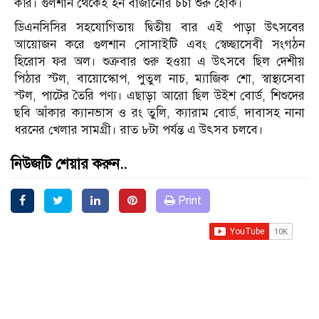
করি। গুলশান থেকেই হর্ন বাজানোর চর্চা শুরু হোক।
ডিএনসিসির সহযোগিতায় দ্বিতীয় বার এই পাড়া উৎসবের
আয়োজন করে গুলশান সোসাইটি এবং স্বেচ্ছাসেবী সংগঠন
হিরোস ফর অল। শুক্রবার শুরু হওয়া এ উৎসবে ছিল দেশীয়
পিঠার স্টল, বায়োস্কোপ, পুতুল নাচ, ম্যাজিক শো, স্বাস্থ্যসেবা
স্টল, পাটের তৈরি পণ্য। এছাড়া আরো ছিল উইশ বোর্ড, শিশুদের
ছবি আঁকার ক্যানভাস ও রং তুলি, ক্যারাম বোর্ড, দাবাসহ নানা
ধরনের খেলার সামগ্রী। রাত ৮টা পর্যন্ত এ উৎসব চলবে।
নিউজটি শেয়ার করুন..
Print