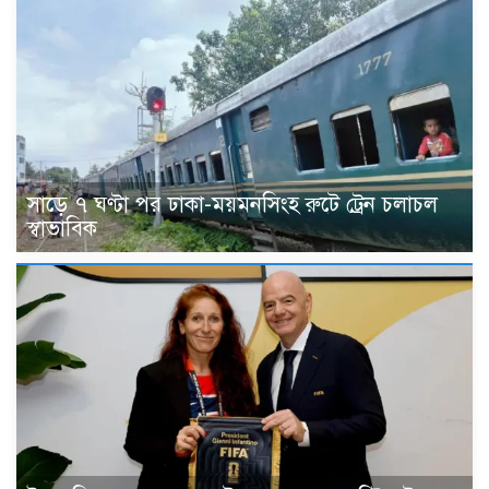
সাড়ে ৭ ঘণ্টা পর ঢাকা-ময়মনসিংহ রুটে ট্রেন চলাচল
স্বাভাবিক