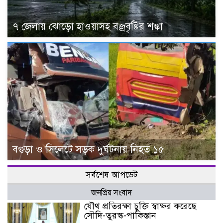
৭ জেলায় ঝোড়ো হাওয়াসহ বজ্রবৃষ্টির শঙ্কা
বগুড়া ও সিলেটে সড়ক দুর্ঘটনায় নিহত ১৫
সর্বশেষ আপডেট
জনপ্রিয় সংবাদ
যৌথ প্রতিরক্ষা চুক্তি স্বাক্ষর করেছে
সৌদি-তুরস্ক-পাকিস্তান