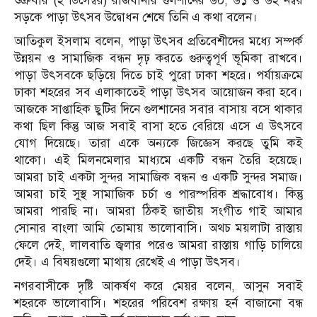
শুক্রবার (২ ডিসেম্বর) রাজধানীর গুলশানের ৬০, ৬১ ও ৬২ নম্বর
সড়কে পাড়া উৎসব উদ্বোধন শেষে তিনি এ কথা বলেন।
আতিকুল ইসলাম বলেন, পাড়া উৎসব প্রতিবেশীদের মধ্যে সম্পর্ক
উন্নয়ন ও সামাজিক বন্ধন দৃঢ় করতে গুরুত্বপূর্ণ ভূমিকা রাখবে।
পাড়া উৎসবকে ছড়িয়ে দিতে চাই পুরো ঢাকা শহরে। পর্যায়ক্রমে
ঢাকা শহরের সব এলাকাতেই পাড়া উৎসব আয়োজন করা হবে।
আজকে সাপ্তাহিক ছুটির দিনে গুলশানের সবার বাসায় বসে থাকার
কথা ছিল কিন্তু আজ সবাই বাসা হতে বেরিয়ে এসে এ উৎসবে
যোগ দিয়েছে। তারা একে অন্যকে জিজ্ঞেস করছে তুমি কই
থাকো। এই মিলনমেলার মাধ্যমে একটি বন্ধন তৈরি হয়েছে।
আমরা চাই একটা সুন্দর সামাজিক বন্ধন ও একটি সুন্দর সমাজ।
আমরা চাই সুস্থ সামাজিক চর্চা ও পারস্পরিক শ্রদ্ধাবোধ। কিন্তু
আমরা পারছি না। আমরা ঠিকই জাতীয় সংগীত গাই আমার
সোনার বাংলা আমি তোমায় ভালোবাসি। অথচ ময়লাটা রাস্তায়
ফেলে দেই, লালবাতি জ্বলার পরেও আমরা রাস্তায় গাড়ি চালিয়ে
দেই। এ বিষয়গুলো মাথায় রেখেই এ পাড়া উৎসব।
নগরবাসীকে দৃষ্টি আকর্ষণ করে মেয়র বলেন, আসুন সবাই
শহরকে ভালোবাসি। শহরের পরিবেশ রক্ষায় হর্ন বাজানো বন্ধ