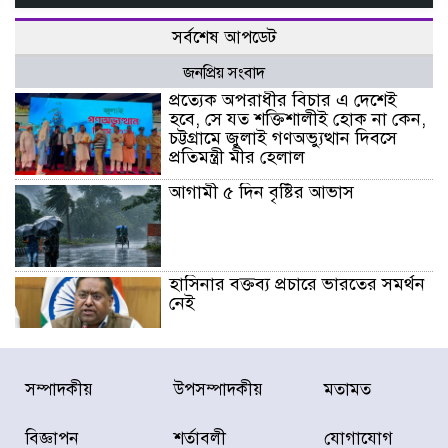
সর্বশেষ আপডেট
জনপ্রিয় সংবাদ
প্রত্যেক অপরাধীর বিচার এ দেশেই
হবে, সে যত শক্তিশালীই হোক না কেন,
চট্টগ্রামে জুলাই গণঅভ্যুত্থান দিবসে
প্রতিমন্ত্রী মীর হেলাল
আগামী ৫ দিন বৃষ্টির আভাস
হাসিনার বক্তব্য প্রচারে ভারতের সমর্থন
নেই
জুলাই গণঅভ্যুত্থানে আহত যোদ্ধা
সম্পাদকীয়
উপসম্পাদকীয়
মতামত
মিতুর খোঁজ নিলেন প্রধানমন্ত্রী
বিজ্ঞাপন
শর্তাবলী
যোগাযোগ