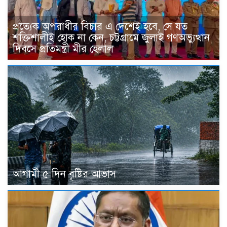
প্রত্যেক অপরাধীর বিচার এ দেশেই হবে, সে যত
শক্তিশালীই হোক না কেন, চট্টগ্রামে জুলাই গণঅভ্যুত্থান
দিবসে প্রতিমন্ত্রী মীর হেলাল
আগামী ৫ দিন বৃষ্টির আভাস