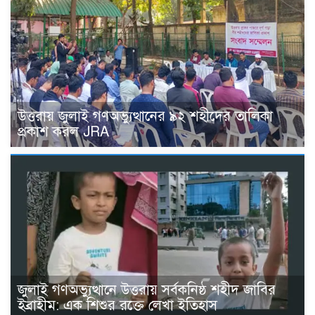
উত্তরায় জুলাই গণঅভ্যুত্থানের ৯২ শহীদের তালিকা
প্রকাশ করল JRA
জুলাই গণঅভ্যুত্থানে উত্তরায় সর্বকনিষ্ঠ শহীদ জাবির
ইব্রাহীম: এক শিশুর রক্তে লেখা ইতিহাস