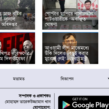
 আজ বৃষ্টির
পোস্টার ছাপিয়ে নাসীরুদ্দীন
 যা জানাল
পাটওয়ারীকে ‘অবাঞ্ছিত’
অধিদপ্তর
ঘোষণা
আওয়ামী লীগ মাঝেমধ্যে
িপত্র সংরক্ষণের
উঁকি দিলেও কিছুই করার
াম দিল উয়েফা
মুরোদ নেই’—স্বরাষ্ট্রমন্ত্রী
মতামত
বিজ্ঞাপন
সম্পাদক ও প্রকাশকঃ
মোহাম্মদ তারেকউজ্জামান খান
যোগাযোগ: