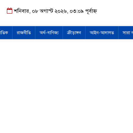
শনিবার, ০৮ অগাস্ট ২০২৬, ০৩:০৯ পূর্বাহ্ন
জাতিক
রাজনীতি
অর্থ-বাণিজ্য
ক্রীড়াঙ্গন
আইন-আদালত
সারা 