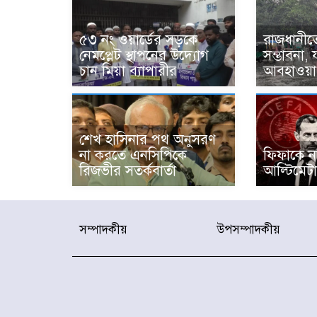
৫৩ নং ওয়ার্ডের সড়কে
রাজধানীতে
নেমপ্লেট স্থাপনের উদ্যোগ
সম্ভাবনা,
চান মিয়া ব্যাপারীর
আবহাওয়া 
শেখ হাসিনার পথ অনুসরণ
না করতে এনসিপিকে
ফিফাকে নথ
রিজভীর সতর্কবার্তা
আল্টিমেট
সম্পাদকীয়
উপসম্পাদকীয়