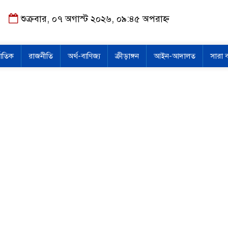
শুক্রবার, ০৭ অগাস্ট ২০২৬, ০৯:৪৫ অপরাহ্ন
জাতিক
রাজনীতি
অর্থ-বাণিজ্য
ক্রীড়াঙ্গন
আইন-আদালত
সারা 