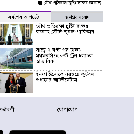
যৌথ প্রতিরক্ষা চুক্তি স্বাক্ষর করেছে সৌদি-তুরস্ক-পাকিস্ত
সর্বশেষ আপডেট
জনপ্রিয় সংবাদ
যৌথ প্রতিরক্ষা চুক্তি স্বাক্ষর
করেছে সৌদি-তুরস্ক-পাকিস্তান
সাড়ে ৭ ঘণ্টা পর ঢাকা-
ময়মনসিংহ রুটে ট্রেন চলাচল
স্বাভাবিক
ইনফান্তিনোকে নরওয়ে ফুটবল
প্রধানের আল্টিমেটাম
দেশে ভারি বৃষ্টির সতর্কবার্তা, ১০
জেলায় বন্যার পূর্বাভাস
শর্তাবলী
যোগাযোগ
৫৩ নং ওয়ার্ডের সড়কে নেমপ্লেট
স্থাপনের উদ্যোগ চান মিয়া
ব্যাপারীর