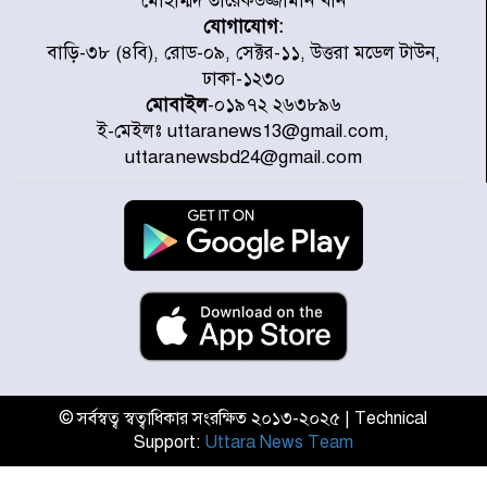
মোহাম্মদ তারেকউজ্জামান খান
যোগাযোগ:
প্রত্যেক অপরাধীর বিচার এ দেশেই
বাড়ি-৩৮ (৪বি), রোড-০৯, সেক্টর-১১, উত্তরা মডেল টাউন,
হবে, সে যত শক্তিশালীই হোক না কেন,
ঢাকা-১২৩০
চট্টগ্রামে জুলাই গণঅভ্যুত্থান দিবসে
মোবাইল
-০১৯৭২ ২৬৩৮৯৬
প্রতিমন্ত্রী মীর হেলাল
ই-মেইলঃ uttaranews13@gmail.com,
আগামী ৫ দিন বৃষ্টির আভাস
uttaranewsbd24@gmail.com
হাসিনার বক্তব্য প্রচারে ভারতের সমর্থন
নেই
জুলাই গণঅভ্যুত্থানে আহত যোদ্ধা
মিতুর খোঁজ নিলেন প্রধানমন্ত্রী
© সর্বস্বত্ব স্বত্বাধিকার সংরক্ষিত ২০১৩-২০২৫ | Technical
Support:
Uttara News Team
উত্তরায় জুলাই গণঅভ্যুত্থানের ৯২
শহীদের তালিকা প্রকাশ করল JRA