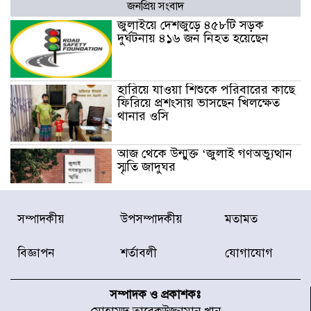
জনপ্রিয় সংবাদ
জুলাইয়ে দেশজুড়ে ৪৫৮টি সড়ক
দুর্ঘটনায় ৪১৬ জন নিহত হয়েছেন
হারিয়ে যাওয়া শিশুকে পরিবারের কাছে
ফিরিয়ে প্রশংসায় ভাসছেন খিলক্ষেত
থানার ওসি
আজ থেকে উন্মুক্ত ‘জুলাই গণঅভ্যুত্থান
স্মৃতি জাদুঘর
রাজধানীর উত্তরা আঞ্চলিক পাসপোর্ট
সম্পাদকীয়
উপসম্পাদকীয়
মতামত
অফিসের সামনে দালাল চক্রের ১৩ জন
সদস্যকে বিভিন্ন মেয়াদে সাজা প্রদান
বিজ্ঞাপন
শর্তাবলী
যোগাযোগ
করেছে র‌্যাব-১
হরমুজ প্রণালি নিয়ে ওমানের সঙ্গে চুক্তি
চূড়ান্ত পর্যায়ে : ইরান
সম্পাদক ও প্রকাশকঃ