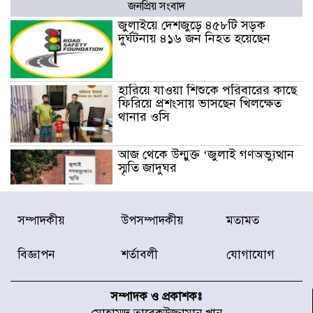
জনপ্রিয় সংবাদ
জুলাইয়ে দেশজুড়ে ৪৫৮টি সড়ক
দুর্ঘটনায় ৪১৬ জন নিহত হয়েছেন
হারিয়ে যাওয়া শিশুকে পরিবারের কাছে
ফিরিয়ে প্রশংসায় ভাসছেন খিলক্ষেত
থানার ওসি
আজ থেকে উন্মুক্ত ‘জুলাই গণঅভ্যুত্থান
স্মৃতি জাদুঘর
রাজধানীর উত্তরা আঞ্চলিক পাসপোর্ট
সম্পাদকীয়
উপসম্পাদকীয়
মতামত
অফিসের সামনে দালাল চক্রের ১৩ জন
সদস্যকে বিভিন্ন মেয়াদে সাজা প্রদান
বিজ্ঞাপন
শর্তাবলী
যোগাযোগ
করেছে র‌্যাব-১
হরমুজ প্রণালি নিয়ে ওমানের সঙ্গে চুক্তি
চূড়ান্ত পর্যায়ে : ইরান
সম্পাদক ও প্রকাশকঃ