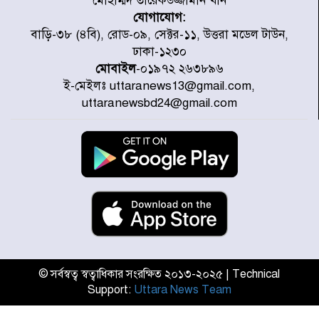
মোহাম্মদ তারেকউজ্জামান খান
যোগাযোগ:
প্রত্যেক অপরাধীর বিচার এ দেশেই
বাড়ি-৩৮ (৪বি), রোড-০৯, সেক্টর-১১, উত্তরা মডেল টাউন,
হবে, সে যত শক্তিশালীই হোক না কেন,
ঢাকা-১২৩০
চট্টগ্রামে জুলাই গণঅভ্যুত্থান দিবসে
মোবাইল
-০১৯৭২ ২৬৩৮৯৬
প্রতিমন্ত্রী মীর হেলাল
ই-মেইলঃ uttaranews13@gmail.com,
আগামী ৫ দিন বৃষ্টির আভাস
uttaranewsbd24@gmail.com
হাসিনার বক্তব্য প্রচারে ভারতের সমর্থন
নেই
জুলাই গণঅভ্যুত্থানে আহত যোদ্ধা
মিতুর খোঁজ নিলেন প্রধানমন্ত্রী
© সর্বস্বত্ব স্বত্বাধিকার সংরক্ষিত ২০১৩-২০২৫ | Technical
Support:
Uttara News Team
উত্তরায় জুলাই গণঅভ্যুত্থানের ৯২
শহীদের তালিকা প্রকাশ করল JRA