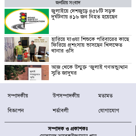
জনপ্রিয় সংবাদ
জুলাইয়ে দেশজুড়ে ৪৫৮টি সড়ক
দুর্ঘটনায় ৪১৬ জন নিহত হয়েছেন
হারিয়ে যাওয়া শিশুকে পরিবারের কাছে
ফিরিয়ে প্রশংসায় ভাসছেন খিলক্ষেত
থানার ওসি
আজ থেকে উন্মুক্ত ‘জুলাই গণঅভ্যুত্থান
স্মৃতি জাদুঘর
রাজধানীর উত্তরা আঞ্চলিক পাসপোর্ট
সম্পাদকীয়
উপসম্পাদকীয়
মতামত
অফিসের সামনে দালাল চক্রের ১৩ জন
সদস্যকে বিভিন্ন মেয়াদে সাজা প্রদান
বিজ্ঞাপন
শর্তাবলী
যোগাযোগ
করেছে র‌্যাব-১
হরমুজ প্রণালি নিয়ে ওমানের সঙ্গে চুক্তি
চূড়ান্ত পর্যায়ে : ইরান
সম্পাদক ও প্রকাশকঃ