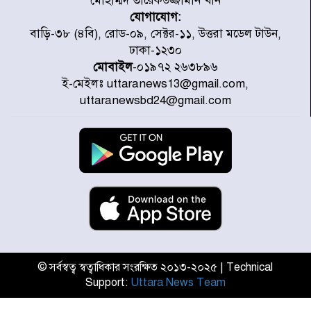
মোহাম্মদ তারেকউজ্জামান খান
যোগাযোগ:
প্রত্যেক অপরাধীর বিচার এ দেশেই
বাড়ি-৩৮ (৪বি), রোড-০৯, সেক্টর-১১, উত্তরা মডেল টাউন,
হবে, সে যত শক্তিশালীই হোক না কেন,
ঢাকা-১২৩০
চট্টগ্রামে জুলাই গণঅভ্যুত্থান দিবসে
মোবাইল
-০১৯৭২ ২৬৩৮৯৬
প্রতিমন্ত্রী মীর হেলাল
ই-মেইলঃ uttaranews13@gmail.com,
আগামী ৫ দিন বৃষ্টির আভাস
uttaranewsbd24@gmail.com
হাসিনার বক্তব্য প্রচারে ভারতের সমর্থন
নেই
জুলাই গণঅভ্যুত্থানে আহত যোদ্ধা
মিতুর খোঁজ নিলেন প্রধানমন্ত্রী
© সর্বস্বত্ব স্বত্বাধিকার সংরক্ষিত ২০১৩-২০২৫ | Technical
Support:
Uttara News Team
উত্তরায় জুলাই গণঅভ্যুত্থানের ৯২
শহীদের তালিকা প্রকাশ করল JRA