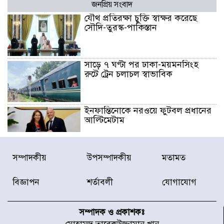
জনপ্রিয় সংবাদ
যৌথ প্রতিরক্ষা চুক্তি স্বাক্ষর করেছে
সৌদি-তুরস্ক-পাকিস্তান
সাড়ে ৭ ঘণ্টা পর ঢাকা-ময়মনসিংহ
রুটে ট্রেন চলাচল স্বাভাবিক
ইনফান্তিনোকে নরওয়ে ফুটবল প্রধানের
আল্টিমেটাম
দেশে ভারি বৃষ্টির সতর্কবার্তা, ১০
সম্পাদকীয়
উপসম্পাদকীয়
মতামত
জেলায় বন্যার পূর্বাভাস
বিজ্ঞাপন
শর্তাবলী
যোগাযোগ
৫৩ নং ওয়ার্ডের সড়কে নেমপ্লেট
স্থাপনের উদ্যোগ চান মিয়া ব্যাপারীর
সম্পাদক ও প্রকাশকঃ