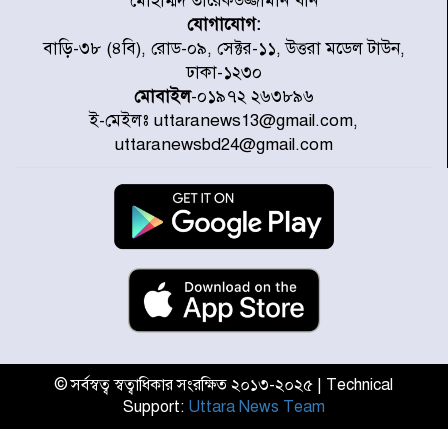
মোহাম্মদ তারেকউজ্জামান খান
যোগাযোগ:
৭ জেলায় ঝোড়ো হাওয়াসহ বজ্রবৃষ্টির
বাড়ি-৩৮ (৪বি), রোড-০৯, সেক্টর-১১, উত্তরা মডেল টাউন,
শঙ্কা
ঢাকা-১২৩০
মোবাইল
-০১৯৭২ ২৬৩৮৯৬
ই-মেইলঃ uttaranews13@gmail.com,
বগুড়া ও সিলেটে সড়ক দুর্ঘটনায় নিহত
uttaranewsbd24@gmail.com
১৫
জুলাইয়ে দেশজুড়ে ৪৫৮টি সড়ক
দুর্ঘটনায় ৪১৬ জন নিহত হয়েছেন
হারিয়ে যাওয়া শিশুকে পরিবারের কাছে
ফিরিয়ে প্রশংসায় ভাসছেন খিলক্ষেত
থানার ওসি
© সর্বস্বত্ব স্বত্বাধিকার সংরক্ষিত ২০১৩-২০২৫ | Technical
Support:
Uttara News Team
আজ থেকে উন্মুক্ত ‘জুলাই গণঅভ্যুত্থান
স্মৃতি জাদুঘর