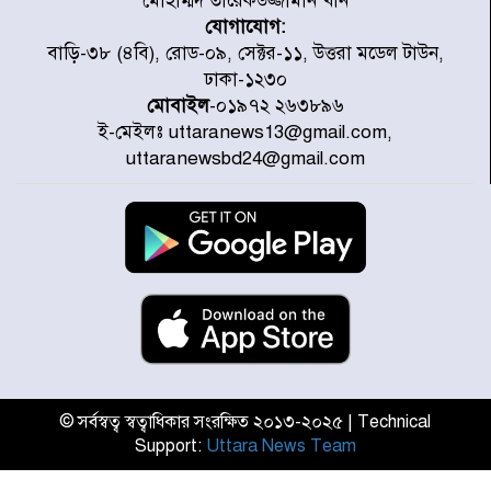
মোহাম্মদ তারেকউজ্জামান খান
যোগাযোগ:
প্রত্যেক অপরাধীর বিচার এ দেশেই
বাড়ি-৩৮ (৪বি), রোড-০৯, সেক্টর-১১, উত্তরা মডেল টাউন,
হবে, সে যত শক্তিশালীই হোক না কেন,
ঢাকা-১২৩০
চট্টগ্রামে জুলাই গণঅভ্যুত্থান দিবসে
মোবাইল
-০১৯৭২ ২৬৩৮৯৬
প্রতিমন্ত্রী মীর হেলাল
ই-মেইলঃ uttaranews13@gmail.com,
আগামী ৫ দিন বৃষ্টির আভাস
uttaranewsbd24@gmail.com
হাসিনার বক্তব্য প্রচারে ভারতের সমর্থন
নেই
জুলাই গণঅভ্যুত্থানে আহত যোদ্ধা
মিতুর খোঁজ নিলেন প্রধানমন্ত্রী
© সর্বস্বত্ব স্বত্বাধিকার সংরক্ষিত ২০১৩-২০২৫ | Technical
Support:
Uttara News Team
উত্তরায় জুলাই গণঅভ্যুত্থানের ৯২
শহীদের তালিকা প্রকাশ করল JRA