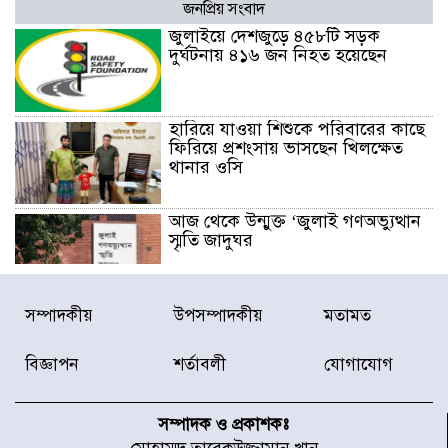
জনপ্রিয় সংবাদ
জুলাইয়ে দেশজুড়ে ৪৫৮টি সড়ক
দুর্ঘটনায় ৪১৬ জন নিহত হয়েছেন
হারিয়ে যাওয়া শিশুকে পরিবারের কাছে
ফিরিয়ে প্রশংসায় ভাসছেন খিলক্ষেত
থানার ওসি
আজ থেকে উন্মুক্ত ‘জুলাই গণঅভ্যুত্থান
স্মৃতি জাদুঘর
রাজধানীর উত্তরা আঞ্চলিক পাসপোর্ট
সম্পাদকীয়
উপসম্পাদকীয়
মতামত
অফিসের সামনে দালাল চক্রের ১৩ জন
সদস্যকে বিভিন্ন মেয়াদে সাজা প্রদান
বিজ্ঞাপন
শর্তাবলী
যোগাযোগ
করেছে র‌্যাব-১
হরমুজ প্রণালি নিয়ে ওমানের সঙ্গে চুক্তি
চূড়ান্ত পর্যায়ে : ইরান
সম্পাদক ও প্রকাশকঃ