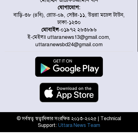
মোহাম্মদ তারেকউজ্জামান খান
যোগাযোগ:
ডিএমপির অভিযানে ২৪ ঘণ্টায় গ্রেপ্তার
বাড়ি-৩৮ (৪বি), রোড-০৯, সেক্টর-১১, উত্তরা মডেল টাউন,
৫০৪, উদ্ধার মাদক-অস্ত্র
ঢাকা-১২৩০
মোবাইল
-০১৯৭২ ২৬৩৮৯৬
ই-মেইলঃ uttaranews13@gmail.com,
সন্দ্বীপের চরে বিপদে পড়া কচ্ছপ উদ্ধার
uttaranewsbd24@gmail.com
সাগরে অবমুক্ত
মাতারবাড়ী পৌঁছে নির্ধারিত কর্মসূচিতে
যোগ দিয়েছেন প্রধানমন্ত্রী
জাতীয় সাংবাদিক সংস্থার পিরোজপুর
জেলা কমিটি অনুমোদন
© সর্বস্বত্ব স্বত্বাধিকার সংরক্ষিত ২০১৩-২০২৫ | Technical
Support:
Uttara News Team
গণঅভ্যুত্থানের তথ্য বিশ্বমিডিয়ায় পৌঁছে
দিতেন আদীব, গুমের চেষ্টা ৩ বার