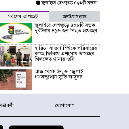
জুলাইয়ে দেশজুড়ে ৪৫৮টি সড়ক দুর্ঘটনায় ৪১৬ জন ন
সর্বশেষ আপডেট
জনপ্রিয় সংবাদ
জুলাইয়ে দেশজুড়ে ৪৫৮টি সড়ক
দুর্ঘটনায় ৪১৬ জন নিহত হয়েছেন
হারিয়ে যাওয়া শিশুকে পরিবারের
কাছে ফিরিয়ে প্রশংসায় ভাসছেন
খিলক্ষেত থানার ওসি
আজ থেকে উন্মুক্ত ‘জুলাই
গণঅভ্যুত্থান স্মৃতি জাদুঘর
রাজধানীর উত্তরা আঞ্চলিক
পাসপোর্ট অফিসের সামনে দালাল
শর্তাবলী
যোগাযোগ
চক্রের ১৩ জন সদস্যকে বিভিন্ন
মেয়াদে সাজা প্রদান করেছে
‌্যাব-১
হরমুজ প্রণালি নিয়ে ওমানের সঙ্গে