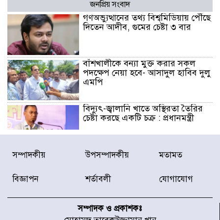
জনপ্রিয় সংবাদ
গণঅভ্যুত্থানের তথ্য বিশ্বমিডিয়ায় পৌঁছে
দিতেন আদীব, গুমের চেষ্টা ৩ বার
বাঁশখালীকে বন্যা মুক্ত করার সকল
পদক্ষেপ নেয়া হবে- আসাদুল হাবিব দুলু
এমপি
বিদ্যুৎ-জ্বালানি খাতে অস্থিরতা তৈরির
চেষ্টা করছে একটি চক্র : প্রধানমন্ত্রী
টাইফুন ‘ডলফিনের’ আঘাতে জাপানে
সম্পাদকীয়
উপসম্পাদকীয়
মতামত
৫ আহত, চীনে বন্দর বন্ধ
বিজ্ঞাপন
শর্তাবলী
যোগাযোগ
চিকিৎসা খাতে জিডিপির ৫ শতাংশ
বরাদ্দের ঘোষণা স্থানীয় সরকার মন্ত্রীর
সম্পাদক ও প্রকাশকঃ