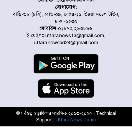
মোহাম্মদ তারেকউজ্জামান খান
যোগাযোগ:
জুলাই জাদুঘর ঘুরে দেখলেন এনসিপি
বাড়ি-৩৮ (৪বি), রোড-০৯, সেক্টর-১১, উত্তরা মডেল টাউন,
নেতারা
ঢাকা-১২৩০
মোবাইল
-০১৯৭২ ২৬৩৮৯৬
ই-মেইলঃ uttaranews13@gmail.com,
যুক্তরাষ্ট্রে দাবানল নেভাতে গিয়ে
uttaranewsbd24@gmail.com
হেলিকপ্টার বিধ্বস্ত, নিহত ১
মজুদদারের সর্বোচ্চ শাস্তি মৃত্যুদণ্ড, তাই
ভেবে মজুদ করবেন : আইনমন্ত্রী
আন্তর্জাতিক আদিবাসী দিবস: রাষ্ট্রের
দায়িত্ব ও দায়বদ্ধতা II – মং এ খেন
মংমং
© সর্বস্বত্ব স্বত্বাধিকার সংরক্ষিত ২০১৩-২০২৫ | Technical
Support:
Uttara News Team
যৌথ প্রতিরক্ষা চুক্তি স্বাক্ষর করেছে
সৌদি-তুরস্ক-পাকিস্তান