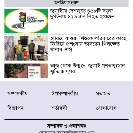
জনপ্রিয় সংবাদ
জুলাইয়ে দেশজুড়ে ৪৫৮টি সড়ক
দুর্ঘটনায় ৪১৬ জন নিহত হয়েছেন
হারিয়ে যাওয়া শিশুকে পরিবারের কাছে
ফিরিয়ে প্রশংসায় ভাসছেন খিলক্ষেত
থানার ওসি
আজ থেকে উন্মুক্ত ‘জুলাই গণঅভ্যুত্থান
স্মৃতি জাদুঘর
রাজধানীর উত্তরা আঞ্চলিক পাসপোর্ট
সম্পাদকীয়
উপসম্পাদকীয়
মতামত
অফিসের সামনে দালাল চক্রের ১৩ জন
সদস্যকে বিভিন্ন মেয়াদে সাজা প্রদান
বিজ্ঞাপন
শর্তাবলী
যোগাযোগ
করেছে র‌্যাব-১
হরমুজ প্রণালি নিয়ে ওমানের সঙ্গে চুক্তি
চূড়ান্ত পর্যায়ে : ইরান
সম্পাদক ও প্রকাশকঃ