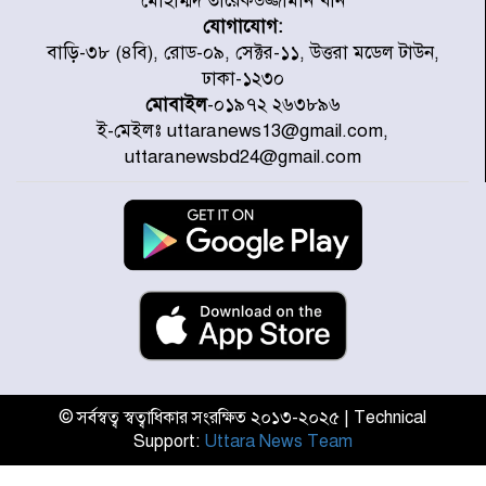
মোহাম্মদ তারেকউজ্জামান খান
যোগাযোগ:
প্রত্যেক অপরাধীর বিচার এ দেশেই
বাড়ি-৩৮ (৪বি), রোড-০৯, সেক্টর-১১, উত্তরা মডেল টাউন,
হবে, সে যত শক্তিশালীই হোক না কেন,
ঢাকা-১২৩০
চট্টগ্রামে জুলাই গণঅভ্যুত্থান দিবসে
মোবাইল
-০১৯৭২ ২৬৩৮৯৬
প্রতিমন্ত্রী মীর হেলাল
ই-মেইলঃ uttaranews13@gmail.com,
আগামী ৫ দিন বৃষ্টির আভাস
uttaranewsbd24@gmail.com
হাসিনার বক্তব্য প্রচারে ভারতের সমর্থন
নেই
জুলাই গণঅভ্যুত্থানে আহত যোদ্ধা
মিতুর খোঁজ নিলেন প্রধানমন্ত্রী
© সর্বস্বত্ব স্বত্বাধিকার সংরক্ষিত ২০১৩-২০২৫ | Technical
Support:
Uttara News Team
উত্তরায় জুলাই গণঅভ্যুত্থানের ৯২
শহীদের তালিকা প্রকাশ করল JRA