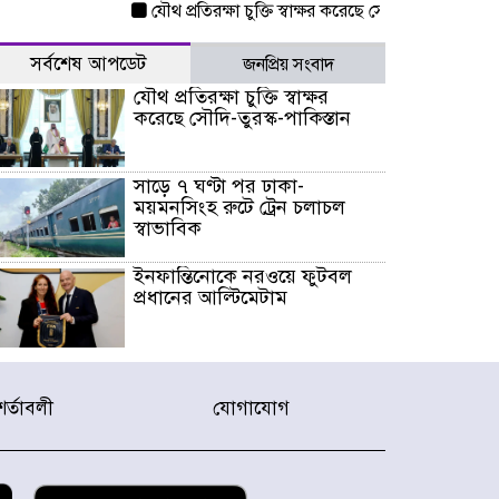
যৌথ প্রতিরক্ষা চুক্তি স্বাক্ষর করেছে সৌদি-তুরস্ক-পাকিস্তান
সর্বশেষ আপডেট
জনপ্রিয় সংবাদ
যৌথ প্রতিরক্ষা চুক্তি স্বাক্ষর
করেছে সৌদি-তুরস্ক-পাকিস্তান
সাড়ে ৭ ঘণ্টা পর ঢাকা-
ময়মনসিংহ রুটে ট্রেন চলাচল
স্বাভাবিক
ইনফান্তিনোকে নরওয়ে ফুটবল
প্রধানের আল্টিমেটাম
দেশে ভারি বৃষ্টির সতর্কবার্তা, ১০
জেলায় বন্যার পূর্বাভাস
শর্তাবলী
যোগাযোগ
৫৩ নং ওয়ার্ডের সড়কে নেমপ্লেট
স্থাপনের উদ্যোগ চান মিয়া
ব্যাপারীর