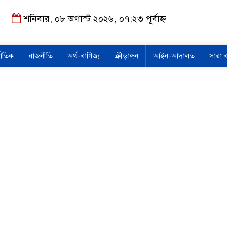
শনিবার, ০৮ অগাস্ট ২০২৬, ০৭:২৩ পূর্বাহ্ন
জাতিক
রাজনীতি
অর্থ-বাণিজ্য
ক্রীড়াঙ্গন
আইন-আদালত
সারা 