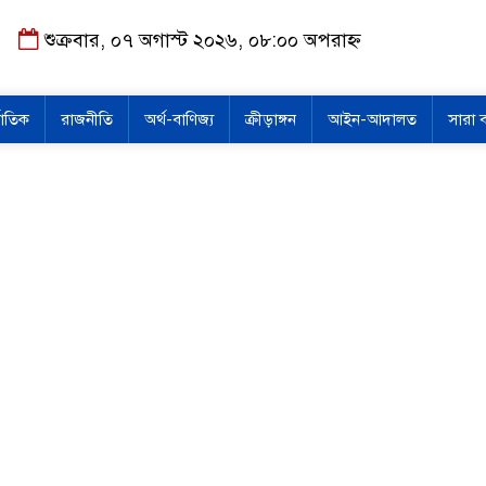
শুক্রবার, ০৭ অগাস্ট ২০২৬, ০৮:০০ অপরাহ্ন
জাতিক
রাজনীতি
অর্থ-বাণিজ্য
ক্রীড়াঙ্গন
আইন-আদালত
সারা 