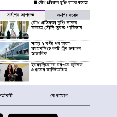
যৌথ প্রতিরক্ষা চুক্তি স্বাক্ষর করেছে সৌদি-তুরস্ক-পাকিস্ত
সর্বশেষ আপডেট
জনপ্রিয় সংবাদ
যৌথ প্রতিরক্ষা চুক্তি স্বাক্ষর
করেছে সৌদি-তুরস্ক-পাকিস্তান
সাড়ে ৭ ঘণ্টা পর ঢাকা-
ময়মনসিংহ রুটে ট্রেন চলাচল
স্বাভাবিক
ইনফান্তিনোকে নরওয়ে ফুটবল
প্রধানের আল্টিমেটাম
দেশে ভারি বৃষ্টির সতর্কবার্তা, ১০
জেলায় বন্যার পূর্বাভাস
শর্তাবলী
যোগাযোগ
৫৩ নং ওয়ার্ডের সড়কে নেমপ্লেট
স্থাপনের উদ্যোগ চান মিয়া
ব্যাপারীর