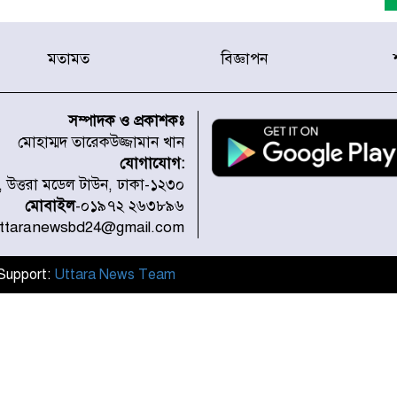
মতামত
বিজ্ঞাপন
সম্পাদক ও প্রকাশকঃ
মোহাম্মদ তারেকউজ্জামান খান
যোগাযোগ:
১, উত্তরা মডেল টাউন, ঢাকা-১২৩০
মোবাইল
-০১৯৭২ ২৬৩৮৯৬
uttaranewsbd24@gmail.com
র
l Support:
Uttara News Team