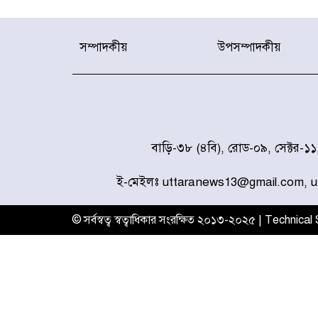
সম্পাদকীয়
উপসম্পাদকীয়
বাড়ি-৩৮ (৪বি), রোড-০৯, সেক্টর-১
ই-মেইলঃ uttaranews13@gmail.com, 
© সর্বস্বত্ব স্বত্বাধিকার সংরক্ষিত ২০১৩-২০২৫ | Technica