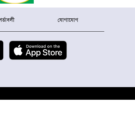
হারিয়ে যাওয়া শিশুকে পরিবারের
কাছে ফিরিয়ে প্রশংসায় ভাসছেন
শর্তাবলী
যোগাযোগ
খিলক্ষেত থানার ওসি
আজ থেকে উন্মুক্ত ‘জুলাই
গণঅভ্যুত্থান স্মৃতি জাদুঘর
রাজধানীর উত্তরা আঞ্চলিক
পাসপোর্ট অফিসের সামনে দালাল
চক্রের ১৩ জন সদস্যকে বিভিন্ন
মেয়াদে সাজা প্রদান করেছে
‌্যাব-১
হরমুজ প্রণালি নিয়ে ওমানের সঙ্গে
চুক্তি চূড়ান্ত পর্যায়ে : ইরান
প্রত্যেক অপরাধীর বিচার এ
দেশেই হবে, সে যত শক্তিশালীই
হোক না কেন, চট্টগ্রামে জুলাই
গণঅভ্যুত্থান দিবসে প্রতিমন্ত্রী মীর