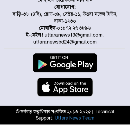
মোহাম্মদ তারেকউজ্জামান খান
করেছে র‌্যাব-১
যোগাযোগ:
হরমুজ প্রণালি নিয়ে ওমানের সঙ্গে চুক্তি
বাড়ি-৩৮ (৪বি), রোড-০৯, সেক্টর-১১, উত্তরা মডেল টাউন,
চূড়ান্ত পর্যায়ে : ইরান
ঢাকা-১২৩০
মোবাইল
-০১৯৭২ ২৬৩৮৯৬
ই-মেইলঃ uttaranews13@gmail.com,
প্রত্যেক অপরাধীর বিচার এ দেশেই
uttaranewsbd24@gmail.com
হবে, সে যত শক্তিশালীই হোক না কেন,
চট্টগ্রামে জুলাই গণঅভ্যুত্থান দিবসে
প্রতিমন্ত্রী মীর হেলাল
আগামী ৫ দিন বৃষ্টির আভাস
হাসিনার বক্তব্য প্রচারে ভারতের সমর্থন
নেই
© সর্বস্বত্ব স্বত্বাধিকার সংরক্ষিত ২০১৩-২০২৫ | Technical
Support:
Uttara News Team
জুলাই গণঅভ্যুত্থানে আহত যোদ্ধা
মিতুর খোঁজ নিলেন প্রধানমন্ত্রী