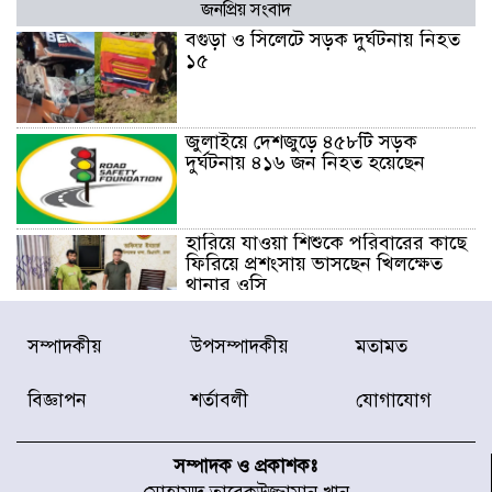
জনপ্রিয় সংবাদ
বগুড়া ও সিলেটে সড়ক দুর্ঘটনায় নিহত
১৫
জুলাইয়ে দেশজুড়ে ৪৫৮টি সড়ক
দুর্ঘটনায় ৪১৬ জন নিহত হয়েছেন
হারিয়ে যাওয়া শিশুকে পরিবারের কাছে
ফিরিয়ে প্রশংসায় ভাসছেন খিলক্ষেত
থানার ওসি
আজ থেকে উন্মুক্ত ‘জুলাই গণঅভ্যুত্থান
সম্পাদকীয়
উপসম্পাদকীয়
মতামত
স্মৃতি জাদুঘর
বিজ্ঞাপন
শর্তাবলী
যোগাযোগ
রাজধানীর উত্তরা আঞ্চলিক পাসপোর্ট
অফিসের সামনে দালাল চক্রের ১৩ জন
সম্পাদক ও প্রকাশকঃ
সদস্যকে বিভিন্ন মেয়াদে সাজা প্রদান