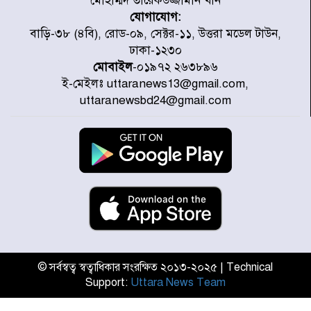
মোহাম্মদ তারেকউজ্জামান খান
যোগাযোগ:
৭ জেলায় ঝোড়ো হাওয়াসহ বজ্রবৃষ্টির
বাড়ি-৩৮ (৪বি), রোড-০৯, সেক্টর-১১, উত্তরা মডেল টাউন,
শঙ্কা
ঢাকা-১২৩০
মোবাইল
-০১৯৭২ ২৬৩৮৯৬
ই-মেইলঃ uttaranews13@gmail.com,
বগুড়া ও সিলেটে সড়ক দুর্ঘটনায় নিহত
uttaranewsbd24@gmail.com
১৫
জুলাইয়ে দেশজুড়ে ৪৫৮টি সড়ক
দুর্ঘটনায় ৪১৬ জন নিহত হয়েছেন
হারিয়ে যাওয়া শিশুকে পরিবারের কাছে
ফিরিয়ে প্রশংসায় ভাসছেন খিলক্ষেত
থানার ওসি
© সর্বস্বত্ব স্বত্বাধিকার সংরক্ষিত ২০১৩-২০২৫ | Technical
Support:
Uttara News Team
আজ থেকে উন্মুক্ত ‘জুলাই গণঅভ্যুত্থান
স্মৃতি জাদুঘর