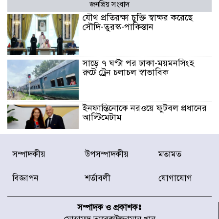
জনপ্রিয় সংবাদ
যৌথ প্রতিরক্ষা চুক্তি স্বাক্ষর করেছে
সৌদি-তুরস্ক-পাকিস্তান
সাড়ে ৭ ঘণ্টা পর ঢাকা-ময়মনসিংহ
রুটে ট্রেন চলাচল স্বাভাবিক
ইনফান্তিনোকে নরওয়ে ফুটবল প্রধানের
আল্টিমেটাম
দেশে ভারি বৃষ্টির সতর্কবার্তা, ১০
সম্পাদকীয়
উপসম্পাদকীয়
মতামত
জেলায় বন্যার পূর্বাভাস
বিজ্ঞাপন
শর্তাবলী
যোগাযোগ
৫৩ নং ওয়ার্ডের সড়কে নেমপ্লেট
স্থাপনের উদ্যোগ চান মিয়া ব্যাপারীর
সম্পাদক ও প্রকাশকঃ