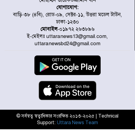
মোহাম্মদ তারেকউজ্জামান খান
যোগাযোগ:
সাড়ে ৭ ঘণ্টা পর ঢাকা-ময়মনসিংহ
বাড়ি-৩৮ (৪বি), রোড-০৯, সেক্টর-১১, উত্তরা মডেল টাউন,
রুটে ট্রেন চলাচল স্বাভাবিক
ঢাকা-১২৩০
মোবাইল
-০১৯৭২ ২৬৩৮৯৬
ই-মেইলঃ uttaranews13@gmail.com,
ইনফান্তিনোকে নরওয়ে ফুটবল প্রধানের
uttaranewsbd24@gmail.com
আল্টিমেটাম
দেশে ভারি বৃষ্টির সতর্কবার্তা, ১০
জেলায় বন্যার পূর্বাভাস
৫৩ নং ওয়ার্ডের সড়কে নেমপ্লেট
স্থাপনের উদ্যোগ চান মিয়া ব্যাপারীর
© সর্বস্বত্ব স্বত্বাধিকার সংরক্ষিত ২০১৩-২০২৫ | Technical
Support:
Uttara News Team
৭ জেলায় ঝোড়ো হাওয়াসহ বজ্রবৃষ্টির
শঙ্কা