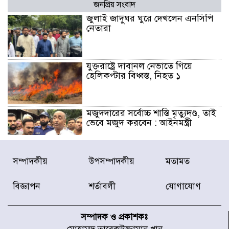
জনপ্রিয় সংবাদ
জুলাই জাদুঘর ঘুরে দেখলেন এনসিপি
নেতারা
যুক্তরাষ্ট্রে দাবানল নেভাতে গিয়ে
হেলিকপ্টার বিধ্বস্ত, নিহত ১
মজুদদারের সর্বোচ্চ শাস্তি মৃত্যুদণ্ড, তাই
ভেবে মজুদ করবেন : আইনমন্ত্রী
আন্তর্জাতিক আদিবাসী দিবস: রাষ্ট্রের
সম্পাদকীয়
উপসম্পাদকীয়
মতামত
দায়িত্ব ও দায়বদ্ধতা II – মং এ খেন
মংমং
বিজ্ঞাপন
শর্তাবলী
যোগাযোগ
যৌথ প্রতিরক্ষা চুক্তি স্বাক্ষর করেছে
সৌদি-তুরস্ক-পাকিস্তান
সম্পাদক ও প্রকাশকঃ