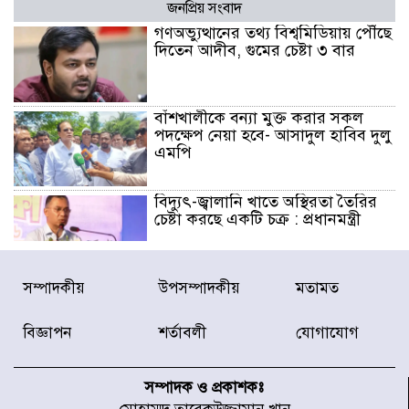
জনপ্রিয় সংবাদ
গণঅভ্যুত্থানের তথ্য বিশ্বমিডিয়ায় পৌঁছে
দিতেন আদীব, গুমের চেষ্টা ৩ বার
বাঁশখালীকে বন্যা মুক্ত করার সকল
পদক্ষেপ নেয়া হবে- আসাদুল হাবিব দুলু
এমপি
বিদ্যুৎ-জ্বালানি খাতে অস্থিরতা তৈরির
চেষ্টা করছে একটি চক্র : প্রধানমন্ত্রী
টাইফুন ‘ডলফিনের’ আঘাতে জাপানে
সম্পাদকীয়
উপসম্পাদকীয়
মতামত
৫ আহত, চীনে বন্দর বন্ধ
বিজ্ঞাপন
শর্তাবলী
যোগাযোগ
চিকিৎসা খাতে জিডিপির ৫ শতাংশ
বরাদ্দের ঘোষণা স্থানীয় সরকার মন্ত্রীর
সম্পাদক ও প্রকাশকঃ