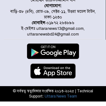
মোহাম্মদ তারেকউজ্জামান খান
যোগাযোগ:
জুলাই জাদুঘর ঘুরে দেখলেন এনসিপি
বাড়ি-৩৮ (৪বি), রোড-০৯, সেক্টর-১১, উত্তরা মডেল টাউন,
নেতারা
ঢাকা-১২৩০
মোবাইল
-০১৯৭২ ২৬৩৮৯৬
ই-মেইলঃ uttaranews13@gmail.com,
যুক্তরাষ্ট্রে দাবানল নেভাতে গিয়ে
uttaranewsbd24@gmail.com
হেলিকপ্টার বিধ্বস্ত, নিহত ১
মজুদদারের সর্বোচ্চ শাস্তি মৃত্যুদণ্ড, তাই
ভেবে মজুদ করবেন : আইনমন্ত্রী
আন্তর্জাতিক আদিবাসী দিবস: রাষ্ট্রের
দায়িত্ব ও দায়বদ্ধতা II – মং এ খেন
মংমং
© সর্বস্বত্ব স্বত্বাধিকার সংরক্ষিত ২০১৩-২০২৫ | Technical
Support:
Uttara News Team
যৌথ প্রতিরক্ষা চুক্তি স্বাক্ষর করেছে
সৌদি-তুরস্ক-পাকিস্তান