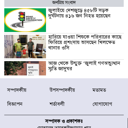
জনপ্রিয় সংবাদ
জুলাইয়ে দেশজুড়ে ৪৫৮টি সড়ক
দুর্ঘটনায় ৪১৬ জন নিহত হয়েছেন
হারিয়ে যাওয়া শিশুকে পরিবারের কাছে
ফিরিয়ে প্রশংসায় ভাসছেন খিলক্ষেত
থানার ওসি
আজ থেকে উন্মুক্ত ‘জুলাই গণঅভ্যুত্থান
স্মৃতি জাদুঘর
রাজধানীর উত্তরা আঞ্চলিক পাসপোর্ট
সম্পাদকীয়
উপসম্পাদকীয়
মতামত
অফিসের সামনে দালাল চক্রের ১৩ জন
সদস্যকে বিভিন্ন মেয়াদে সাজা প্রদান
বিজ্ঞাপন
শর্তাবলী
যোগাযোগ
করেছে র‌্যাব-১
হরমুজ প্রণালি নিয়ে ওমানের সঙ্গে চুক্তি
চূড়ান্ত পর্যায়ে : ইরান
সম্পাদক ও প্রকাশকঃ