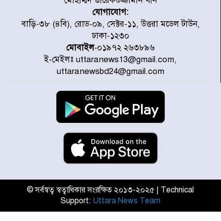
মোহাম্মদ তারেকউজ্জামান খান
যোগাযোগ:
প্রত্যেক অপরাধীর বিচার এ দেশেই
বাড়ি-৩৮ (৪বি), রোড-০৯, সেক্টর-১১, উত্তরা মডেল টাউন,
হবে, সে যত শক্তিশালীই হোক না কেন,
ঢাকা-১২৩০
চট্টগ্রামে জুলাই গণঅভ্যুত্থান দিবসে
মোবাইল
-০১৯৭২ ২৬৩৮৯৬
প্রতিমন্ত্রী মীর হেলাল
ই-মেইলঃ uttaranews13@gmail.com,
আগামী ৫ দিন বৃষ্টির আভাস
uttaranewsbd24@gmail.com
হাসিনার বক্তব্য প্রচারে ভারতের সমর্থন
নেই
জুলাই গণঅভ্যুত্থানে আহত যোদ্ধা
মিতুর খোঁজ নিলেন প্রধানমন্ত্রী
© সর্বস্বত্ব স্বত্বাধিকার সংরক্ষিত ২০১৩-২০২৫ | Technical
Support:
Uttara News Team
উত্তরায় জুলাই গণঅভ্যুত্থানের ৯২
শহীদের তালিকা প্রকাশ করল JRA