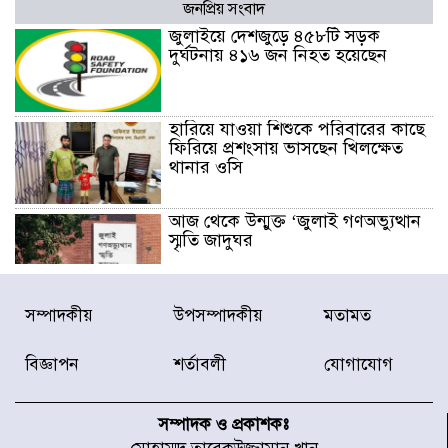
জনপ্রিয় সংবাদ
জুলাইয়ে দেশজুড়ে ৪৫৮টি সড়ক
দুর্ঘটনায় ৪১৬ জন নিহত হয়েছেন
হারিয়ে যাওয়া শিশুকে পরিবারের কাছে
ফিরিয়ে প্রশংসায় ভাসছেন খিলক্ষেত
থানার ওসি
আজ থেকে উন্মুক্ত ‘জুলাই গণঅভ্যুত্থান
স্মৃতি জাদুঘর
রাজধানীর উত্তরা আঞ্চলিক পাসপোর্ট
সম্পাদকীয়
উপসম্পাদকীয়
মতামত
অফিসের সামনে দালাল চক্রের ১৩ জন
সদস্যকে বিভিন্ন মেয়াদে সাজা প্রদান
বিজ্ঞাপন
শর্তাবলী
যোগাযোগ
করেছে র‌্যাব-১
হরমুজ প্রণালি নিয়ে ওমানের সঙ্গে চুক্তি
চূড়ান্ত পর্যায়ে : ইরান
সম্পাদক ও প্রকাশকঃ