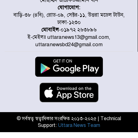
মোহাম্মদ তারেকউজ্জামান খান
যোগাযোগ:
প্রত্যেক অপরাধীর বিচার এ দেশেই
বাড়ি-৩৮ (৪বি), রোড-০৯, সেক্টর-১১, উত্তরা মডেল টাউন,
হবে, সে যত শক্তিশালীই হোক না কেন,
ঢাকা-১২৩০
চট্টগ্রামে জুলাই গণঅভ্যুত্থান দিবসে
মোবাইল
-০১৯৭২ ২৬৩৮৯৬
প্রতিমন্ত্রী মীর হেলাল
ই-মেইলঃ uttaranews13@gmail.com,
আগামী ৫ দিন বৃষ্টির আভাস
uttaranewsbd24@gmail.com
হাসিনার বক্তব্য প্রচারে ভারতের সমর্থন
নেই
জুলাই গণঅভ্যুত্থানে আহত যোদ্ধা
মিতুর খোঁজ নিলেন প্রধানমন্ত্রী
© সর্বস্বত্ব স্বত্বাধিকার সংরক্ষিত ২০১৩-২০২৫ | Technical
Support:
Uttara News Team
উত্তরায় জুলাই গণঅভ্যুত্থানের ৯২
শহীদের তালিকা প্রকাশ করল JRA