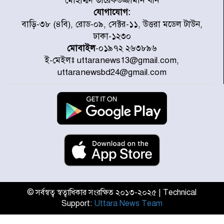
মোহাম্মদ তারেকউজ্জামান খান
যোগাযোগ:
৭ জেলায় ঝোড়ো হাওয়াসহ বজ্রবৃষ্টির
বাড়ি-৩৮ (৪বি), রোড-০৯, সেক্টর-১১, উত্তরা মডেল টাউন,
শঙ্কা
ঢাকা-১২৩০
মোবাইল
-০১৯৭২ ২৬৩৮৯৬
ই-মেইলঃ uttaranews13@gmail.com,
বগুড়া ও সিলেটে সড়ক দুর্ঘটনায় নিহত
uttaranewsbd24@gmail.com
১৫
জুলাইয়ে দেশজুড়ে ৪৫৮টি সড়ক
দুর্ঘটনায় ৪১৬ জন নিহত হয়েছেন
হারিয়ে যাওয়া শিশুকে পরিবারের কাছে
ফিরিয়ে প্রশংসায় ভাসছেন খিলক্ষেত
থানার ওসি
© সর্বস্বত্ব স্বত্বাধিকার সংরক্ষিত ২০১৩-২০২৫ | Technical
Support:
Uttara News Team
আজ থেকে উন্মুক্ত ‘জুলাই গণঅভ্যুত্থান
স্মৃতি জাদুঘর