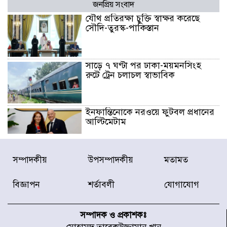
জনপ্রিয় সংবাদ
যৌথ প্রতিরক্ষা চুক্তি স্বাক্ষর করেছে
সৌদি-তুরস্ক-পাকিস্তান
সাড়ে ৭ ঘণ্টা পর ঢাকা-ময়মনসিংহ
রুটে ট্রেন চলাচল স্বাভাবিক
ইনফান্তিনোকে নরওয়ে ফুটবল প্রধানের
আল্টিমেটাম
দেশে ভারি বৃষ্টির সতর্কবার্তা, ১০
সম্পাদকীয়
উপসম্পাদকীয়
মতামত
জেলায় বন্যার পূর্বাভাস
বিজ্ঞাপন
শর্তাবলী
যোগাযোগ
৫৩ নং ওয়ার্ডের সড়কে নেমপ্লেট
স্থাপনের উদ্যোগ চান মিয়া ব্যাপারীর
সম্পাদক ও প্রকাশকঃ