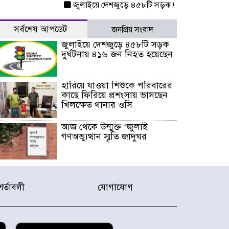
জুলাইয়ে দেশজুড়ে ৪৫৮টি সড়ক দুর্ঘটনায় ৪১৬ জন ন
সর্বশেষ আপডেট
জনপ্রিয় সংবাদ
জুলাইয়ে দেশজুড়ে ৪৫৮টি সড়ক
দুর্ঘটনায় ৪১৬ জন নিহত হয়েছেন
হারিয়ে যাওয়া শিশুকে পরিবারের
কাছে ফিরিয়ে প্রশংসায় ভাসছেন
খিলক্ষেত থানার ওসি
আজ থেকে উন্মুক্ত ‘জুলাই
গণঅভ্যুত্থান স্মৃতি জাদুঘর
রাজধানীর উত্তরা আঞ্চলিক
পাসপোর্ট অফিসের সামনে দালাল
শর্তাবলী
যোগাযোগ
চক্রের ১৩ জন সদস্যকে বিভিন্ন
মেয়াদে সাজা প্রদান করেছে
‌্যাব-১
হরমুজ প্রণালি নিয়ে ওমানের সঙ্গে