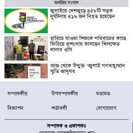
জনপ্রিয় সংবাদ
জুলাইয়ে দেশজুড়ে ৪৫৮টি সড়ক
দুর্ঘটনায় ৪১৬ জন নিহত হয়েছেন
হারিয়ে যাওয়া শিশুকে পরিবারের কাছে
ফিরিয়ে প্রশংসায় ভাসছেন খিলক্ষেত
থানার ওসি
আজ থেকে উন্মুক্ত ‘জুলাই গণঅভ্যুত্থান
স্মৃতি জাদুঘর
রাজধানীর উত্তরা আঞ্চলিক পাসপোর্ট
সম্পাদকীয়
উপসম্পাদকীয়
মতামত
অফিসের সামনে দালাল চক্রের ১৩ জন
সদস্যকে বিভিন্ন মেয়াদে সাজা প্রদান
বিজ্ঞাপন
শর্তাবলী
যোগাযোগ
করেছে র‌্যাব-১
হরমুজ প্রণালি নিয়ে ওমানের সঙ্গে চুক্তি
চূড়ান্ত পর্যায়ে : ইরান
সম্পাদক ও প্রকাশকঃ