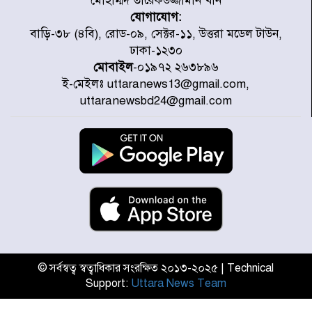
মোহাম্মদ তারেকউজ্জামান খান
যোগাযোগ:
প্রত্যেক অপরাধীর বিচার এ দেশেই
বাড়ি-৩৮ (৪বি), রোড-০৯, সেক্টর-১১, উত্তরা মডেল টাউন,
হবে, সে যত শক্তিশালীই হোক না কেন,
ঢাকা-১২৩০
চট্টগ্রামে জুলাই গণঅভ্যুত্থান দিবসে
মোবাইল
-০১৯৭২ ২৬৩৮৯৬
প্রতিমন্ত্রী মীর হেলাল
ই-মেইলঃ uttaranews13@gmail.com,
আগামী ৫ দিন বৃষ্টির আভাস
uttaranewsbd24@gmail.com
হাসিনার বক্তব্য প্রচারে ভারতের সমর্থন
নেই
জুলাই গণঅভ্যুত্থানে আহত যোদ্ধা
মিতুর খোঁজ নিলেন প্রধানমন্ত্রী
© সর্বস্বত্ব স্বত্বাধিকার সংরক্ষিত ২০১৩-২০২৫ | Technical
Support:
Uttara News Team
উত্তরায় জুলাই গণঅভ্যুত্থানের ৯২
শহীদের তালিকা প্রকাশ করল JRA