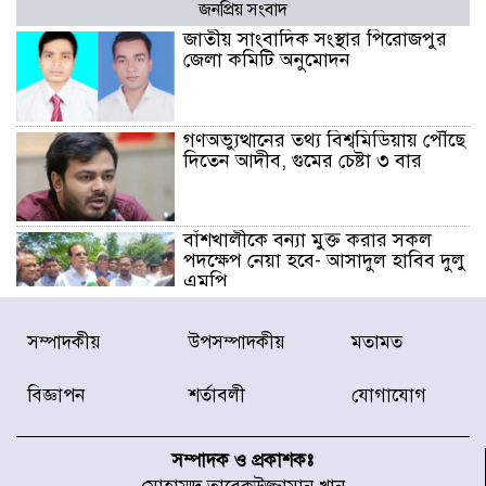
জনপ্রিয় সংবাদ
জাতীয় সাংবাদিক সংস্থার পিরোজপুর
জেলা কমিটি অনুমোদন
গণঅভ্যুত্থানের তথ্য বিশ্বমিডিয়ায় পৌঁছে
দিতেন আদীব, গুমের চেষ্টা ৩ বার
বাঁশখালীকে বন্যা মুক্ত করার সকল
পদক্ষেপ নেয়া হবে- আসাদুল হাবিব দুলু
এমপি
বিদ্যুৎ-জ্বালানি খাতে অস্থিরতা তৈরির
সম্পাদকীয়
উপসম্পাদকীয়
মতামত
চেষ্টা করছে একটি চক্র : প্রধানমন্ত্রী
বিজ্ঞাপন
শর্তাবলী
যোগাযোগ
টাইফুন ‘ডলফিনের’ আঘাতে জাপানে
৫ আহত, চীনে বন্দর বন্ধ
সম্পাদক ও প্রকাশকঃ