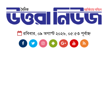
রবিবার, ০৯ অগাস্ট ২০২৬, ০৫:৫৩ পূর্বাহ্ন