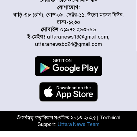
মোহাম্মদ তারেকউজ্জামান খান
যোগাযোগ:
চিকিৎসা খাতে জিডিপির ৫ শতাংশ
বাড়ি-৩৮ (৪বি), রোড-০৯, সেক্টর-১১, উত্তরা মডেল টাউন,
বরাদ্দের ঘোষণা স্থানীয় সরকার মন্ত্রীর
ঢাকা-১২৩০
মোবাইল
-০১৯৭২ ২৬৩৮৯৬
ই-মেইলঃ uttaranews13@gmail.com,
জুলাই জাদুঘর ঘুরে দেখলেন এনসিপি
uttaranewsbd24@gmail.com
নেতারা
যুক্তরাষ্ট্রে দাবানল নেভাতে গিয়ে
হেলিকপ্টার বিধ্বস্ত, নিহত ১
মজুদদারের সর্বোচ্চ শাস্তি মৃত্যুদণ্ড, তাই
ভেবে মজুদ করবেন : আইনমন্ত্রী
© সর্বস্বত্ব স্বত্বাধিকার সংরক্ষিত ২০১৩-২০২৫ | Technical
Support:
Uttara News Team
আন্তর্জাতিক আদিবাসী দিবস: রাষ্ট্রের
দায়িত্ব ও দায়বদ্ধতা II – মং এ খেন