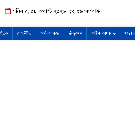
শনিবার, ০৮ অগাস্ট ২০২৬, ১২:০৬ অপরাহ্ন
জাতিক
রাজনীতি
অর্থ-বাণিজ্য
ক্রীড়াঙ্গন
আইন-আদালত
সারা 