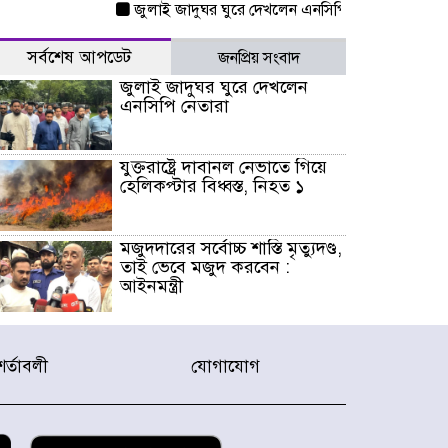
জুলাই জাদুঘর ঘুরে দেখলেন এনসিপি নেতারা
যুক্তরা
সর্বশেষ আপডেট
জনপ্রিয় সংবাদ
জুলাই জাদুঘর ঘুরে দেখলেন
এনসিপি নেতারা
যুক্তরাষ্ট্রে দাবানল নেভাতে গিয়ে
হেলিকপ্টার বিধ্বস্ত, নিহত ১
মজুদদারের সর্বোচ্চ শাস্তি মৃত্যুদণ্ড,
তাই ভেবে মজুদ করবেন :
আইনমন্ত্রী
আন্তর্জাতিক আদিবাসী দিবস:
রাষ্ট্রের দায়িত্ব ও দায়বদ্ধতা II –
শর্তাবলী
যোগাযোগ
মং এ খেন মংমং
যৌথ প্রতিরক্ষা চুক্তি স্বাক্ষর
করেছে সৌদি-তুরস্ক-পাকিস্তান