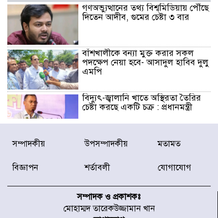
গণঅভ্যুত্থানের তথ্য বিশ্বমিডিয়ায় পৌঁছে
দিতেন আদীব, গুমের চেষ্টা ৩ বার
বাঁশখালীকে বন্যা মুক্ত করার সকল
পদক্ষেপ নেয়া হবে- আসাদুল হাবিব দুলু
এমপি
বিদ্যুৎ-জ্বালানি খাতে অস্থিরতা তৈরির
চেষ্টা করছে একটি চক্র : প্রধানমন্ত্রী
টাইফুন ‘ডলফিনের’ আঘাতে জাপানে
সম্পাদকীয়
উপসম্পাদকীয়
মতামত
৫ আহত, চীনে বন্দর বন্ধ
বিজ্ঞাপন
শর্তাবলী
যোগাযোগ
চিকিৎসা খাতে জিডিপির ৫ শতাংশ
বরাদ্দের ঘোষণা স্থানীয় সরকার মন্ত্রীর
সম্পাদক ও প্রকাশকঃ
মোহাম্মদ তারেকউজ্জামান খান