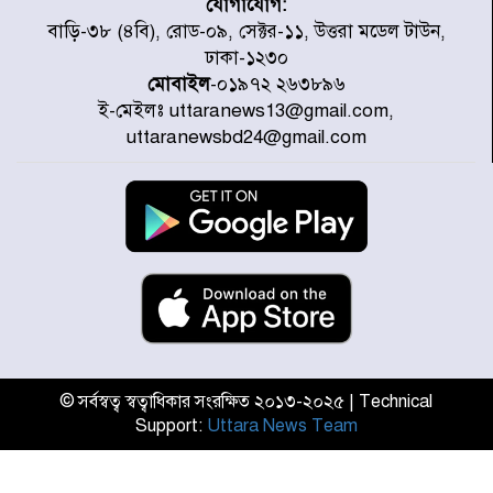
যোগাযোগ:
জুলাই জাদুঘর ঘুরে দেখলেন এনসিপি
বাড়ি-৩৮ (৪বি), রোড-০৯, সেক্টর-১১, উত্তরা মডেল টাউন,
নেতারা
ঢাকা-১২৩০
মোবাইল
-০১৯৭২ ২৬৩৮৯৬
ই-মেইলঃ uttaranews13@gmail.com,
যুক্তরাষ্ট্রে দাবানল নেভাতে গিয়ে
uttaranewsbd24@gmail.com
হেলিকপ্টার বিধ্বস্ত, নিহত ১
মজুদদারের সর্বোচ্চ শাস্তি মৃত্যুদণ্ড, তাই
ভেবে মজুদ করবেন : আইনমন্ত্রী
আন্তর্জাতিক আদিবাসী দিবস: রাষ্ট্রের
দায়িত্ব ও দায়বদ্ধতা II – মং এ খেন
মংমং
© সর্বস্বত্ব স্বত্বাধিকার সংরক্ষিত ২০১৩-২০২৫ | Technical
Support:
Uttara News Team
যৌথ প্রতিরক্ষা চুক্তি স্বাক্ষর করেছে
সৌদি-তুরস্ক-পাকিস্তান