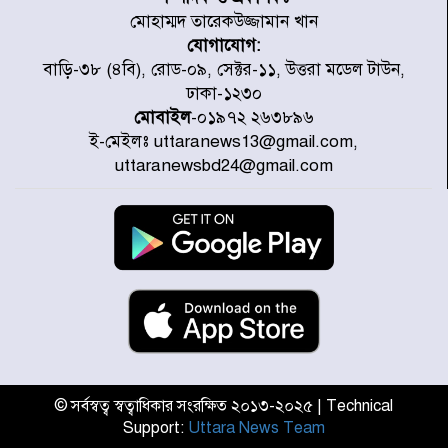
মোহাম্মদ তারেকউজ্জামান খান
যোগাযোগ:
প্রত্যেক অপরাধীর বিচার এ দেশেই
বাড়ি-৩৮ (৪বি), রোড-০৯, সেক্টর-১১, উত্তরা মডেল টাউন,
হবে, সে যত শক্তিশালীই হোক না কেন,
ঢাকা-১২৩০
চট্টগ্রামে জুলাই গণঅভ্যুত্থান দিবসে
মোবাইল
-০১৯৭২ ২৬৩৮৯৬
প্রতিমন্ত্রী মীর হেলাল
ই-মেইলঃ uttaranews13@gmail.com,
আগামী ৫ দিন বৃষ্টির আভাস
uttaranewsbd24@gmail.com
হাসিনার বক্তব্য প্রচারে ভারতের সমর্থন
নেই
জুলাই গণঅভ্যুত্থানে আহত যোদ্ধা
মিতুর খোঁজ নিলেন প্রধানমন্ত্রী
© সর্বস্বত্ব স্বত্বাধিকার সংরক্ষিত ২০১৩-২০২৫ | Technical
Support:
Uttara News Team
উত্তরায় জুলাই গণঅভ্যুত্থানের ৯২