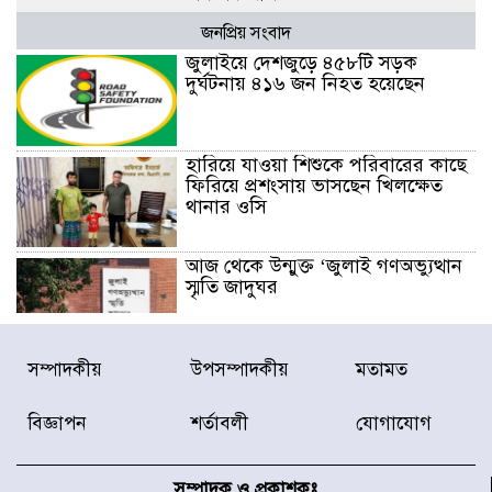
জনপ্রিয় সংবাদ
জুলাইয়ে দেশজুড়ে ৪৫৮টি সড়ক
দুর্ঘটনায় ৪১৬ জন নিহত হয়েছেন
হারিয়ে যাওয়া শিশুকে পরিবারের কাছে
ফিরিয়ে প্রশংসায় ভাসছেন খিলক্ষেত
থানার ওসি
আজ থেকে উন্মুক্ত ‘জুলাই গণঅভ্যুত্থান
স্মৃতি জাদুঘর
রাজধানীর উত্তরা আঞ্চলিক পাসপোর্ট
সম্পাদকীয়
উপসম্পাদকীয়
মতামত
অফিসের সামনে দালাল চক্রের ১৩ জন
সদস্যকে বিভিন্ন মেয়াদে সাজা প্রদান
বিজ্ঞাপন
শর্তাবলী
যোগাযোগ
করেছে র‌্যাব-১
হরমুজ প্রণালি নিয়ে ওমানের সঙ্গে চুক্তি
চূড়ান্ত পর্যায়ে : ইরান
সম্পাদক ও প্রকাশকঃ