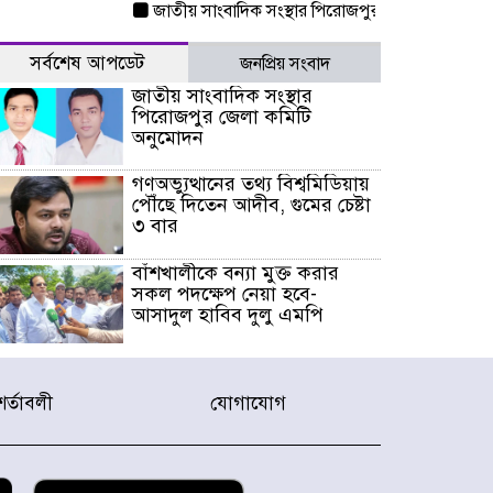
জাতীয় সাংবাদিক সংস্থার পিরোজপুর জেলা কমিটি অনু
সর্বশেষ আপডেট
জনপ্রিয় সংবাদ
জাতীয় সাংবাদিক সংস্থার
পিরোজপুর জেলা কমিটি
অনুমোদন
গণঅভ্যুত্থানের তথ্য বিশ্বমিডিয়ায়
পৌঁছে দিতেন আদীব, গুমের চেষ্টা
৩ বার
বাঁশখালীকে বন্যা মুক্ত করার
সকল পদক্ষেপ নেয়া হবে-
আসাদুল হাবিব দুলু এমপি
বিদ্যুৎ-জ্বালানি খাতে অস্থিরতা
তৈরির চেষ্টা করছে একটি চক্র :
শর্তাবলী
যোগাযোগ
প্রধানমন্ত্রী
টাইফুন ‘ডলফিনের’ আঘাতে
জাপানে ৫ আহত, চীনে বন্দর বন্ধ