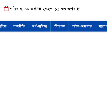
শনিবার, ০৮ অগাস্ট ২০২৬, ১১:০৩ অপরাহ্ন
জাতিক
রাজনীতি
অর্থ-বাণিজ্য
ক্রীড়াঙ্গন
আইন-আদালত
সারা 