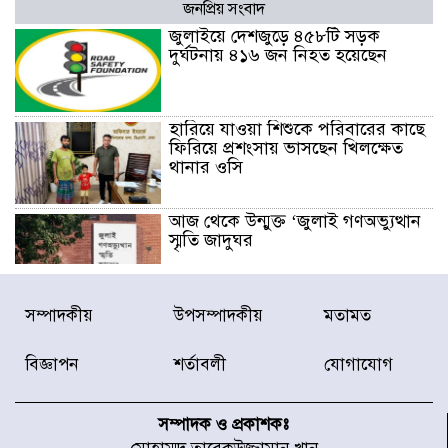
জনপ্রিয় সংবাদ
জুলাইয়ে দেশজুড়ে ৪৫৮টি সড়ক
দুর্ঘটনায় ৪১৬ জন নিহত হয়েছেন
হারিয়ে যাওয়া শিশুকে পরিবারের কাছে
ফিরিয়ে প্রশংসায় ভাসছেন খিলক্ষেত
থানার ওসি
আজ থেকে উন্মুক্ত ‘জুলাই গণঅভ্যুত্থান
স্মৃতি জাদুঘর
রাজধানীর উত্তরা আঞ্চলিক পাসপোর্ট
সম্পাদকীয়
উপসম্পাদকীয়
মতামত
অফিসের সামনে দালাল চক্রের ১৩ জন
সদস্যকে বিভিন্ন মেয়াদে সাজা প্রদান
বিজ্ঞাপন
শর্তাবলী
যোগাযোগ
করেছে র‌্যাব-১
হরমুজ প্রণালি নিয়ে ওমানের সঙ্গে চুক্তি
চূড়ান্ত পর্যায়ে : ইরান
সম্পাদক ও প্রকাশকঃ