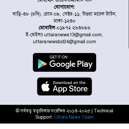
মোহাম্মদ তারেকউজ্জামান খান
যোগাযোগ:
প্রত্যেক অপরাধীর বিচার এ দেশেই
বাড়ি-৩৮ (৪বি), রোড-০৯, সেক্টর-১১, উত্তরা মডেল টাউন,
হবে, সে যত শক্তিশালীই হোক না কেন,
ঢাকা-১২৩০
চট্টগ্রামে জুলাই গণঅভ্যুত্থান দিবসে
মোবাইল
-০১৯৭২ ২৬৩৮৯৬
প্রতিমন্ত্রী মীর হেলাল
ই-মেইলঃ uttaranews13@gmail.com,
আগামী ৫ দিন বৃষ্টির আভাস
uttaranewsbd24@gmail.com
হাসিনার বক্তব্য প্রচারে ভারতের সমর্থন
নেই
জুলাই গণঅভ্যুত্থানে আহত যোদ্ধা
মিতুর খোঁজ নিলেন প্রধানমন্ত্রী
© সর্বস্বত্ব স্বত্বাধিকার সংরক্ষিত ২০১৩-২০২৫ | Technical
Support:
Uttara News Team
উত্তরায় জুলাই গণঅভ্যুত্থানের ৯২
শহীদের তালিকা প্রকাশ করল JRA