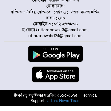
মোহাম্মদ তারেকউজ্জামান খান
যোগাযোগ:
জুলাই জাদুঘর ঘুরে দেখলেন এনসিপি
বাড়ি-৩৮ (৪বি), রোড-০৯, সেক্টর-১১, উত্তরা মডেল টাউন,
নেতারা
ঢাকা-১২৩০
মোবাইল
-০১৯৭২ ২৬৩৮৯৬
ই-মেইলঃ uttaranews13@gmail.com,
যুক্তরাষ্ট্রে দাবানল নেভাতে গিয়ে
uttaranewsbd24@gmail.com
হেলিকপ্টার বিধ্বস্ত, নিহত ১
মজুদদারের সর্বোচ্চ শাস্তি মৃত্যুদণ্ড, তাই
ভেবে মজুদ করবেন : আইনমন্ত্রী
আন্তর্জাতিক আদিবাসী দিবস: রাষ্ট্রের
দায়িত্ব ও দায়বদ্ধতা II – মং এ খেন
মংমং
© সর্বস্বত্ব স্বত্বাধিকার সংরক্ষিত ২০১৩-২০২৫ | Technical
Support:
Uttara News Team
যৌথ প্রতিরক্ষা চুক্তি স্বাক্ষর করেছে
সৌদি-তুরস্ক-পাকিস্তান