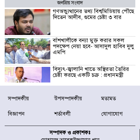
জনপ্রিয় সংবাদ
গণঅভ্যুত্থানের তথ্য বিশ্বমিডিয়ায় পৌঁছে
দিতেন আদীব, গুমের চেষ্টা ৩ বার
বাঁশখালীকে বন্যা মুক্ত করার সকল
পদক্ষেপ নেয়া হবে- আসাদুল হাবিব দুলু
এমপি
বিদ্যুৎ-জ্বালানি খাতে অস্থিরতা তৈরির
চেষ্টা করছে একটি চক্র : প্রধানমন্ত্রী
টাইফুন ‘ডলফিনের’ আঘাতে জাপানে
সম্পাদকীয়
উপসম্পাদকীয়
মতামত
৫ আহত, চীনে বন্দর বন্ধ
বিজ্ঞাপন
শর্তাবলী
যোগাযোগ
চিকিৎসা খাতে জিডিপির ৫ শতাংশ
বরাদ্দের ঘোষণা স্থানীয় সরকার মন্ত্রীর
সম্পাদক ও প্রকাশকঃ