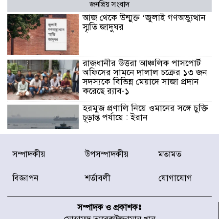
জনপ্রিয় সংবাদ
আজ থেকে উন্মুক্ত ‘জুলাই গণঅভ্যুত্থান
স্মৃতি জাদুঘর
রাজধানীর উত্তরা আঞ্চলিক পাসপোর্ট
অফিসের সামনে দালাল চক্রের ১৩ জন
সদস্যকে বিভিন্ন মেয়াদে সাজা প্রদান
করেছে র‌্যাব-১
হরমুজ প্রণালি নিয়ে ওমানের সঙ্গে চুক্তি
চূড়ান্ত পর্যায়ে : ইরান
প্রত্যেক অপরাধীর বিচার এ দেশেই
সম্পাদকীয়
উপসম্পাদকীয়
মতামত
হবে, সে যত শক্তিশালীই হোক না কেন,
চট্টগ্রামে জুলাই গণঅভ্যুত্থান দিবসে
বিজ্ঞাপন
শর্তাবলী
যোগাযোগ
প্রতিমন্ত্রী মীর হেলাল
আগামী ৫ দিন বৃষ্টির আভাস
সম্পাদক ও প্রকাশকঃ