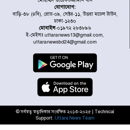
মোহাম্মদ তারেকউজ্জামান খান
যোগাযোগ:
হাসিনার বক্তব্য প্রচারে ভারতের সমর্থন
বাড়ি-৩৮ (৪বি), রোড-০৯, সেক্টর-১১, উত্তরা মডেল টাউন,
নেই
ঢাকা-১২৩০
মোবাইল
-০১৯৭২ ২৬৩৮৯৬
ই-মেইলঃ uttaranews13@gmail.com,
জুলাই গণঅভ্যুত্থানে আহত যোদ্ধা
uttaranewsbd24@gmail.com
মিতুর খোঁজ নিলেন প্রধানমন্ত্রী
উত্তরায় জুলাই গণঅভ্যুত্থানের ৯২
শহীদের তালিকা প্রকাশ করল JRA
জুলাই গণঅভ্যুত্থানে উত্তরায় সর্বকনিষ্ঠ
শহীদ জাবির ইব্রাহীম: এক শিশুর রক্তে
লেখা ইতিহাস
© সর্বস্বত্ব স্বত্বাধিকার সংরক্ষিত ২০১৩-২০২৫ | Technical
Support:
Uttara News Team
রাজধানীতে আজ বৃষ্টির সম্ভাবনা, যা
জানাল আবহাওয়া অধিদপ্তর