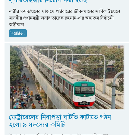
নারীর ক্ষমতায়নের মাধ্যমে পরিবারের জীবনমানের সার্বিক উন্নয়নে
মাননীয় প্রধানমন্ত্রী জনাব তারেক রহমান-এর অন্যতম নির্বাচনী
অঙ্গীকার
বিস্তারিত...
মেট্রোরেলের নিরাপত্তা ঘাটতি কাটাতে গঠন
হলো ৯ সদস্যের কমিটি