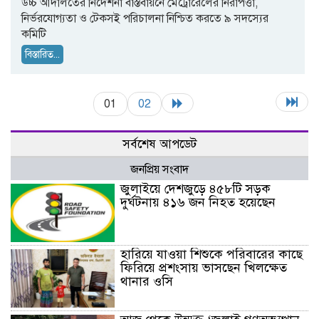
উচ্চ আদালতের নির্দেশনা বাস্তবায়নে মেট্রোরেলের নিরাপত্তা,
নির্ভরযোগ্যতা ও টেকসই পরিচালনা নিশ্চিত করতে ৯ সদস্যের
কমিটি
বিস্তারিত...
01
02
সর্বশেষ আপডেট
জনপ্রিয় সংবাদ
জুলাইয়ে দেশজুড়ে ৪৫৮টি সড়ক
দুর্ঘটনায় ৪১৬ জন নিহত হয়েছেন
হারিয়ে যাওয়া শিশুকে পরিবারের কাছে
ফিরিয়ে প্রশংসায় ভাসছেন খিলক্ষেত
থানার ওসি