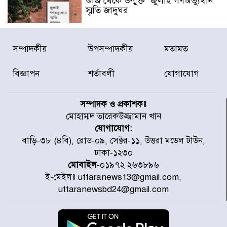
আজ থেকে উন্মুক্ত ‘জুলাই গণঅভ্যুত্থান
স্মৃতি জাদুঘর
রাজধানীর উত্তরা আঞ্চলিক পাসপোর্ট
সম্পাদকীয়
উপসম্পাদকীয়
মতামত
অফিসের সামনে দালাল চক্রের ১৩ জন
সদস্যকে বিভিন্ন মেয়াদে সাজা প্রদান
বিজ্ঞাপন
শর্তাবলী
যোগাযোগ
করেছে র‌্যাব-১
হরমুজ প্রণালি নিয়ে ওমানের সঙ্গে চুক্তি
চূড়ান্ত পর্যায়ে : ইরান
সম্পাদক ও প্রকাশকঃ
মোহাম্মদ তারেকউজ্জামান খান
যোগাযোগ:
প্রত্যেক অপরাধীর বিচার এ দেশেই
বাড়ি-৩৮ (৪বি), রোড-০৯, সেক্টর-১১, উত্তরা মডেল টাউন,
হবে, সে যত শক্তিশালীই হোক না কেন,
ঢাকা-১২৩০
চট্টগ্রামে জুলাই গণঅভ্যুত্থান দিবসে
মোবাইল
-০১৯৭২ ২৬৩৮৯৬
প্রতিমন্ত্রী মীর হেলাল
ই-মেইলঃ uttaranews13@gmail.com,
আগামী ৫ দিন বৃষ্টির আভাস
uttaranewsbd24@gmail.com