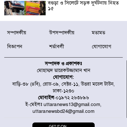
বগুড়া ও সিলেটে সড়ক দুর্ঘটনায় নিহত
১৫
জুলাইয়ে দেশজুড়ে ৪৫৮টি সড়ক
সম্পাদকীয়
উপসম্পাদকীয়
মতামত
দুর্ঘটনায় ৪১৬ জন নিহত হয়েছেন
বিজ্ঞাপন
শর্তাবলী
যোগাযোগ
হারিয়ে যাওয়া শিশুকে পরিবারের কাছে
ফিরিয়ে প্রশংসায় ভাসছেন খিলক্ষেত
সম্পাদক ও প্রকাশকঃ
থানার ওসি
মোহাম্মদ তারেকউজ্জামান খান
যোগাযোগ:
আজ থেকে উন্মুক্ত ‘জুলাই গণঅভ্যুত্থান
বাড়ি-৩৮ (৪বি), রোড-০৯, সেক্টর-১১, উত্তরা মডেল টাউন,
স্মৃতি জাদুঘর
ঢাকা-১২৩০
মোবাইল
-০১৯৭২ ২৬৩৮৯৬
ই-মেইলঃ uttaranews13@gmail.com,
রাজধানীর উত্তরা আঞ্চলিক পাসপোর্ট
uttaranewsbd24@gmail.com
অফিসের সামনে দালাল চক্রের ১৩ জন
সদস্যকে বিভিন্ন মেয়াদে সাজা প্রদান
করেছে র‌্যাব-১