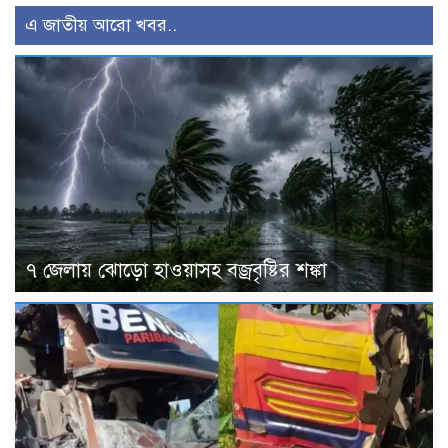
এ জাতীয় আরো খবর..
৭ জেলায় ঝোড়ো হাওয়াসহ বজ্রবৃষ্টির শঙ্কা