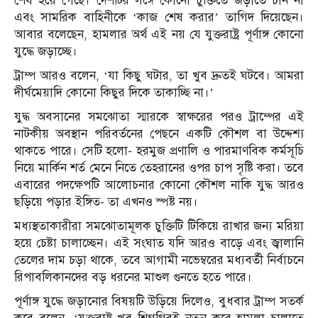
শেষ হয়ে গেছে। দেশটির সঙ্গে কোনো চুক্তিতে জড়াতে চান না
এবং সামরিক বাহিনীকে ‘কাজ শেষ করার’ তাগিদ দিয়েছেন।
আবার বলেছেন, হামলার অর্থ এই নয় যে যুক্তরাষ্ট্র পূর্ণাঙ্গ কোনো
যুদ্ধে জড়াচ্ছে।
ট্রাম্প আরও বলেন, ‘যা কিছু ঘটার, তা খুব দ্রুতই ঘটবে। আমরা
দীর্ঘমেয়াদি কোনো কিছুর দিকে তাকাচ্ছি না।’
যুদ্ধ অবসানের সমঝোতা স্মারকে স্বাক্ষরের পরও ট্রাম্পের এই
নাটকীয় অবস্থান পরিবর্তনের পেছনে একটি কৌশল বা উদ্দেশ্য
থাকতে পারে। সেটি হলো- হরমুজ প্রণালি ও পারমাণবিক কর্মসূচি
নিয়ে মার্কিন শর্ত মেনে নিতে তেহরানের ওপর চাপ সৃষ্টি করা। তবে
এবারের পদক্ষেপটি আলোচনার কোনো কৌশল নাকি যুদ্ধ আরও
ছড়িয়ে পড়ার ইঙ্গিত- তা এখনও স্পষ্ট নয়।
মধ্যস্থতাকারীরা সমঝোতামূলক চুক্তিটি টিকিয়ে রাখার জন্য মরিয়া
হয়ে চেষ্টা চালাচ্ছেন। এই সংঘাত যদি আরও বাড়ে এবং জ্বালানি
তেলের দাম চড়া থাকে, তবে আগামী নভেম্বরের মধ্যবর্তী নির্বাচনে
রিপাবলিকানদের বড় ধরনের মাশুল গুনতে হতে পারে।
পূর্ণাঙ্গ যুদ্ধে জড়ানোর বিষয়টি উড়িয়ে দিলেও, বুধবার ট্রাম্প সতর্ক