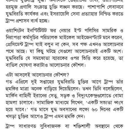
ঘটনায় যুক্তরাষ্ট্র ক্ষুব্ধ। অন্যদিকে তেহরানের ভাষ্য, ওয়াশিংটনই
হরমুজ প্রণালি সংক্রান্ত চুক্তি লঙ্ঘন করছে। পাশাপাশি লেবাননে
যুদ্ধবিরতি কার্যকর এবং ইসরায়েলি সেনা প্রত্যাহার নিশ্চিত করতে
ট্রাম্প প্রশাসন ব্যর্থ হচ্ছে।
ওয়াশিংটন ইনস্টিটিউট ফর নেয়ার ইস্ট পলিসির সামরিক ও
নিরাপত্তা কর্মসূচির পরিচালক মাইকেল আইজেনস্ট্যাট মনে করেন,
প্রেসিডেন্ট ট্রাম্প যাই বলুন না কেন, সব পক্ষ এখনও আলোচনার
পথে আছে। যা কিছু ঘটছে সেগুলো আলোচনারই একটি অংশ।
যুদ্ধবিরতি যে সমঝোতা স্মারকের ওপর ভিত্তি করে হয়েছে, তা
বাতিল ঘোষণা করাটাও আলোচনার কৌশল।
এটা আসলেই আলোচনার কৌশল?
গত এপ্রিলে দুই সপ্তাহের যুদ্ধবিরতি চুক্তির আগে ট্রাম্প তাঁর
হুমকির মাত্রা অনেক বাড়িয়ে দিয়েছিলেন। তখন তিনি বলেছিলেন,
মার্কিন বাহিনী ইরানের সেতু, সড়ক ও বিদ্যুৎকেন্দ্রগুলোতে বোমা
হামলা চালাবে। সামাজিক মাধ্যমে লিখেন, ‘একটি সভ্যতা ধ্বংস
হয়ে যাবে।’ গত মাসে যুদ্ধ অবসানের লক্ষ্যে ৬০ দিনের একটি
খসড়া চুক্তির আগেও ট্রাম্প এমন হুমকি দেন।
ট্রাম্প সাধারণত সুবিধাজনক বা শক্তিশালী অবস্থানে থেকে