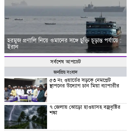
হরমুজ প্রণালি নিয়ে ওমানের সঙ্গে চুক্তি চূড়ান্ত পর্যায়ে :
ইরান
সর্বশেষ আপডেট
জনপ্রিয় সংবাদ
৫৩ নং ওয়ার্ডের সড়কে নেমপ্লেট
স্থাপনের উদ্যোগ চান মিয়া ব্যাপারীর
৭ জেলায় ঝোড়ো হাওয়াসহ বজ্রবৃষ্টির
শঙ্কা