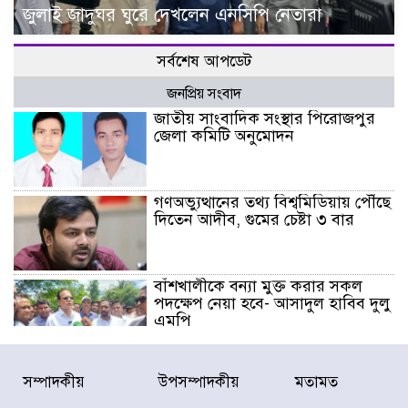
জুলাই জাদুঘর ঘুরে দেখলেন এনসিপি নেতারা
সর্বশেষ আপডেট
জনপ্রিয় সংবাদ
জাতীয় সাংবাদিক সংস্থার পিরোজপুর
জেলা কমিটি অনুমোদন
গণঅভ্যুত্থানের তথ্য বিশ্বমিডিয়ায় পৌঁছে
দিতেন আদীব, গুমের চেষ্টা ৩ বার
বাঁশখালীকে বন্যা মুক্ত করার সকল
পদক্ষেপ নেয়া হবে- আসাদুল হাবিব দুলু
এমপি
বিদ্যুৎ-জ্বালানি খাতে অস্থিরতা তৈরির
সম্পাদকীয়
উপসম্পাদকীয়
মতামত
চেষ্টা করছে একটি চক্র : প্রধানমন্ত্রী