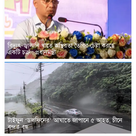
বিদ্যুৎ-জ্বালানি খাতে অস্থিরতা তৈরির চেষ্টা করছে
একটি চক্র : প্রধানমন্ত্রী
টাইফুন ‘ডলফিনের’ আঘাতে জাপানে ৫ আহত, চীনে
বন্দর বন্ধ