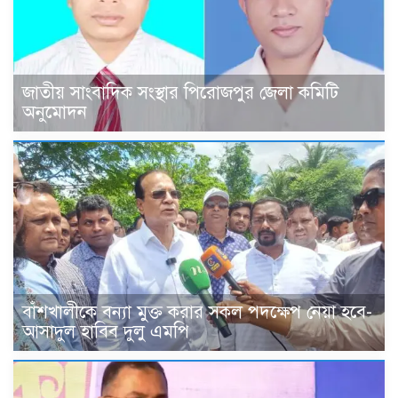
জাতীয় সাংবাদিক সংস্থার পিরোজপুর জেলা কমিটি
অনুমোদন
বাঁশখালীকে বন্যা মুক্ত করার সকল পদক্ষেপ নেয়া হবে-
আসাদুল হাবিব দুলু এমপি