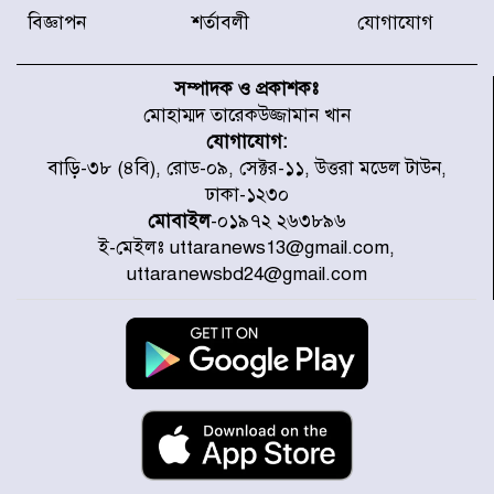
বিজ্ঞাপন
শর্তাবলী
যোগাযোগ
টাইফুন ‘ডলফিনের’ আঘাতে জাপানে
৫ আহত, চীনে বন্দর বন্ধ
সম্পাদক ও প্রকাশকঃ
মোহাম্মদ তারেকউজ্জামান খান
যোগাযোগ:
চিকিৎসা খাতে জিডিপির ৫ শতাংশ
বাড়ি-৩৮ (৪বি), রোড-০৯, সেক্টর-১১, উত্তরা মডেল টাউন,
বরাদ্দের ঘোষণা স্থানীয় সরকার মন্ত্রীর
ঢাকা-১২৩০
মোবাইল
-০১৯৭২ ২৬৩৮৯৬
ই-মেইলঃ uttaranews13@gmail.com,
জুলাই জাদুঘর ঘুরে দেখলেন এনসিপি
uttaranewsbd24@gmail.com
নেতারা
যুক্তরাষ্ট্রে দাবানল নেভাতে গিয়ে
হেলিকপ্টার বিধ্বস্ত, নিহত ১
মজুদদারের সর্বোচ্চ শাস্তি মৃত্যুদণ্ড, তাই
ভেবে মজুদ করবেন : আইনমন্ত্রী