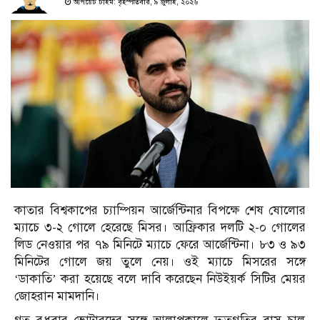
আপডেট টাইম: বৃহস্পতিবার, ৯ জুলাই, ২০২৬
কাতার বিশ্বকাপের চ্যাম্পিয়ন আর্জেন্টিনার বিপক্ষে শেষ ষোলোর
ম্যাচে ৩-২ গোলে হেরেছে মিসর। আফ্রিকার দলটি ২-০ গোলের
লিড নেওয়ার পর ৭৯ মিনিটে ম্যাচে ফেরে আর্জেন্টিনা। ৮৩ ও ৯৩
মিনিটের গোলে জয় তুলে নেয়। ওই ম্যাচে মিসরের সঙ্গে
‘ডাকাতি’ করা হয়েছে বলে দাবি করেছেন নিউইয়র্ক সিটির মেয়র
জোহরান মামদানি।