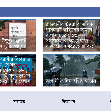
রাজধানীর উত্তরা আঞ্চলিক
পাসপোর্ট অফিসের সামনে
দালাল চক্রের ১৩ জন
ন্মুক্ত ‘জুলাই
সদস্যকে বিভিন্ন মেয়াদে
ান স্মৃতি জাদুঘর
সাজা প্রদান করেছে র‌্যাব-১
অপরাধীর বিচার এ
ে, সে যত
ই হোক না কেন,
জুলাই গণঅভ্যুত্থান
িমন্ত্রী মীর হেলাল
আগামী ৫ দিন বৃষ্টির আভাস
মতামত
বিজ্ঞাপন