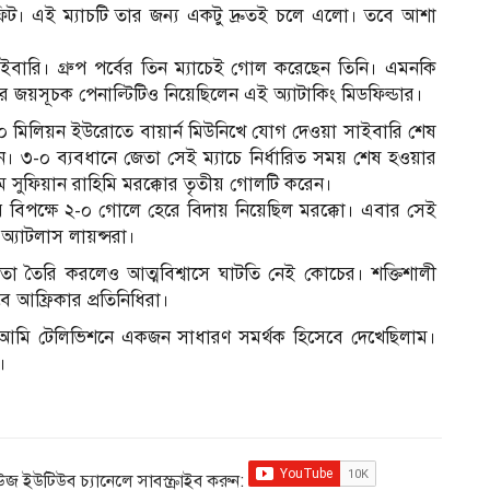
িট। এই ম্যাচটি তার জন্য একটু দ্রুতই চলে এলো। তবে আশা
াইবারি। গ্রুপ পর্বের তিন ম্যাচেই গোল করেছেন তিনি। এমনকি
কারে জয়সূচক পেনাল্টিটিও নিয়েছিলেন এই অ্যাটাকিং মিডফিল্ডার।
 ৫০ মিলিয়ন ইউরোতে বায়ার্ন মিউনিখে যোগ দেওয়া সাইবারি শেষ
পান। ৩-০ ব্যবধানে জেতা সেই ম্যাচে নির্ধারিত সময় শেষ হওয়ার
 সুফিয়ান রাহিমি মরক্কোর তৃতীয় গোলটি করেন।
ের বিপক্ষে ২-০ গোলে হেরে বিদায় নিয়েছিল মরক্কো। এবার সেই
 অ্যাটলাস লায়ন্সরা।
যতা তৈরি করলেও আত্মবিশ্বাসে ঘাটতি নেই কোচের। শক্তিশালী
বে আফ্রিকার প্রতিনিধিরা।
টি আমি টেলিভিশনে একজন সাধারণ সমর্থক হিসেবে দেখেছিলাম।
।
িউজ ইউটিউব চ্যানেলে সাবস্ক্রাইব করুন: