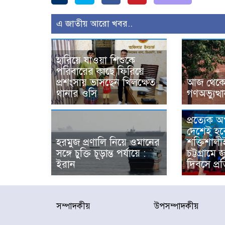
এ জাতীয় আরো খবর..
হারিয়ে যাওয়া শিশুকে
পরিবারের কাছে ফিরিয়ে
প্রশংসায় ভাসছেন খিলক্ষেত
আজ থেকে উ
থানার ওসি
গণঅভ্যুত্থ
প্রত্যেক 
দেশেই হব
হরমুজ প্রণালি নিয়ে ওমানের
শক্তিশালী
সঙ্গে চুক্তি চূড়ান্ত পর্যায়ে :
চট্টগ্রামে 
ইরান
দিবসে প্রত
সম্পাদকীয়
উপসম্পাদকীয়