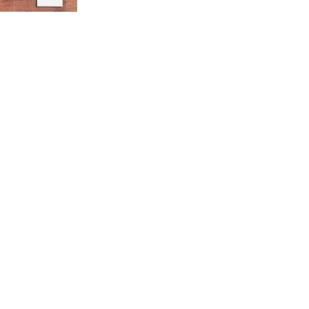
রাজধানীর উত্তরা আঞ্চলিক
পাসপোর্ট অফিসের সামনে দালাল
চক্রের ১৩ জন সদস্যকে বিভিন্ন
মেয়াদে সাজা প্রদান করেছে
‌্যাব-১
হরমুজ প্রণালি নিয়ে ওমানের সঙ্গে
চুক্তি চূড়ান্ত পর্যায়ে : ইরান
প্রত্যেক অপরাধীর বিচার এ
দেশেই হবে, সে যত শক্তিশালীই
হোক না কেন, চট্টগ্রামে জুলাই
গণঅভ্যুত্থান দিবসে প্রতিমন্ত্রী মীর
হেলাল
আগামী ৫ দিন বৃষ্টির আভাস
হাসিনার বক্তব্য প্রচারে ভারতের
সমর্থন নেই