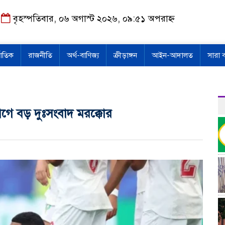
বৃহস্পতিবার, ০৬ অগাস্ট ২০২৬, ০৯:৫১ অপরাহ্ন
জাতিক
রাজনীতি
অর্থ-বাণিজ্য
ক্রীড়াঙ্গন
আইন-আদালত
সারা 
 আগে বড় দুঃসংবাদ মরক্কোর