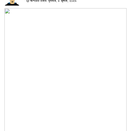
আপডেট টাইম: বুধবার, ৮ জুলাই, ২০২৬