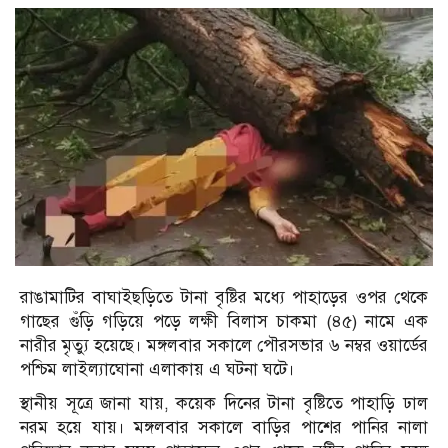
রাঙামাটির বাঘাইছড়িতে টানা বৃষ্টির মধ্যে পাহাড়ের ওপর থেকে
গাছের গুঁড়ি গড়িয়ে পড়ে লক্ষী বিলাস চাকমা (৪৫) নামে এক
নারীর মৃত্যু হয়েছে। মঙ্গলবার সকালে পৌরসভার ৬ নম্বর ওয়ার্ডের
পশ্চিম লাইল্যাঘোনা এলাকায় এ ঘটনা ঘটে।
স্থানীয় সূত্রে জানা যায়, কয়েক দিনের টানা বৃষ্টিতে পাহাড়ি ঢাল
নরম হয়ে যায়। মঙ্গলবার সকালে বাড়ির পাশের পানির নালা