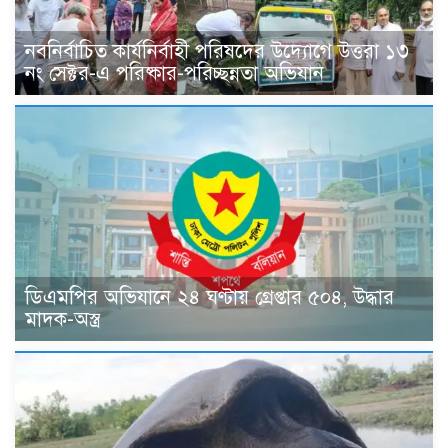
নবনির্বাচিত কার্যনির্বাহী পরিষদের উদ্যোগে উত্তরা ১৩
নং সেক্টর-এ পরিষ্কার-পরিচ্ছন্নতা অভিযান
ডিএমপির অভিযানে ২৪ ঘণ্টায় গ্রেপ্তার ৫০৪, উদ্ধার
মাদক-অস্ত্র