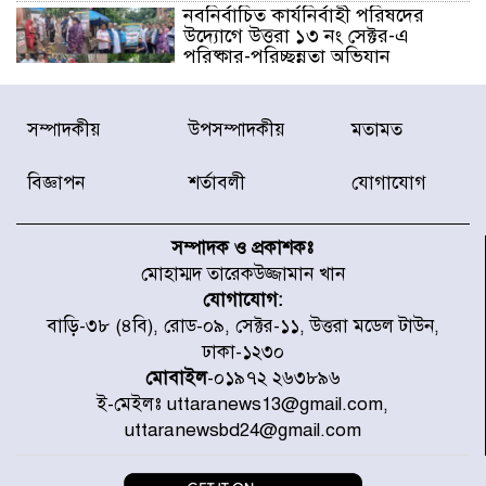
নবনির্বাচিত কার্যনির্বাহী পরিষদের
উদ্যোগে উত্তরা ১৩ নং সেক্টর-এ
পরিষ্কার-পরিচ্ছন্নতা অভিযান
ডিএমপির অভিযানে ২৪ ঘণ্টায় গ্রেপ্তার
সম্পাদকীয়
উপসম্পাদকীয়
মতামত
৫০৪, উদ্ধার মাদক-অস্ত্র
বিজ্ঞাপন
শর্তাবলী
যোগাযোগ
সন্দ্বীপের চরে বিপদে পড়া কচ্ছপ উদ্ধার
সাগরে অবমুক্ত
সম্পাদক ও প্রকাশকঃ
মোহাম্মদ তারেকউজ্জামান খান
যোগাযোগ:
মাতারবাড়ী পৌঁছে নির্ধারিত কর্মসূচিতে
বাড়ি-৩৮ (৪বি), রোড-০৯, সেক্টর-১১, উত্তরা মডেল টাউন,
যোগ দিয়েছেন প্রধানমন্ত্রী
ঢাকা-১২৩০
মোবাইল
-০১৯৭২ ২৬৩৮৯৬
ই-মেইলঃ uttaranews13@gmail.com,
জাতীয় সাংবাদিক সংস্থার পিরোজপুর
uttaranewsbd24@gmail.com
জেলা কমিটি অনুমোদন