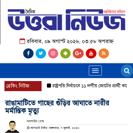
রবিবার, ০৯ অগাস্ট ২০২৬, ০৩:৫৮ অপরাহ্ন
Toggle
navigation
ব্রেকিং নিউজ:
রাষ্ট্রপতি নির্বাচনে ১১ দলীয় জোটের প্রার্থী কর্নেল অ
রাঙামাটিতে গাছের গুঁড়ির আঘাতে নারীর
মর্মান্তিক মৃত্যু
অনলাইন ডেস্ক
আপডেট টাইম: মঙ্গলবার, ৭ জুলাই, ২০২৬