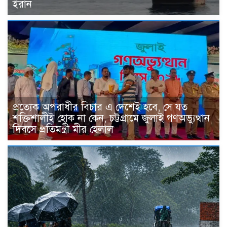
ইরান
প্রত্যেক অপরাধীর বিচার এ দেশেই হবে, সে যত
শক্তিশালীই হোক না কেন, চট্টগ্রামে জুলাই গণঅভ্যুত্থান
দিবসে প্রতিমন্ত্রী মীর হেলাল