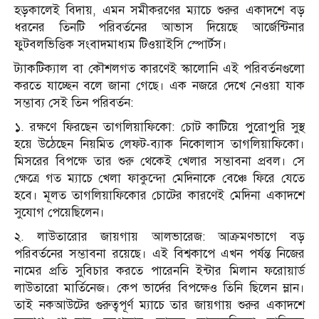
হড়কালেই বিদায়, এমন সমীকরণের ম্যাচে শুরুর একাদশে বড়
ধরনের তিনটি পরিবর্তনের আভাস দিয়েছে আর্জেন্টিনার
ফুটবলভিত্তিক সংবাদমাধ্যম টিওয়াইসি স্পোর্টস।
ট্যাকটিক্যাল বা কৌশলগত কারণেই স্কালোনি এই পরিবর্তনগুলো
করতে যাচ্ছেন বলে জানা গেছে। এক নজরে দেখে নেওয়া যাক
সম্ভাব্য সেই তিন পরিবর্তন:
১. রক্ষণে ফিরছেন তাগলিয়াফিকো: চোট কাটিয়ে পুরোপুরি সুস্থ
হয়ে উঠেছেন নিয়মিত লেফট-ব্যাক নিকোলাস তাগলিয়াফিকো।
মিসরের বিপক্ষে তার শুরু থেকেই খেলার সম্ভাবনা প্রবল। সে
ক্ষেত্রে গত ম্যাচে খেলা ফাকুন্দো মেদিনাকে বেঞ্চে ফিরে যেতে
হবে। মূলত তাগলিয়াফিকোর চোটের কারণেই মেদিনা একাদশে
সুযোগ পেয়েছিলেন।
২. লাউতারোর জায়গায় আলভারেজ: আক্রমণভাগে বড়
পরিবর্তনের সম্ভাবনা রয়েছে। এই বিশ্বকাপে এখন পর্যন্ত নিজের
নামের প্রতি সুবিচার করতে পারেননি ইন্টার মিলান ফরোয়ার্ড
লাউতারো মার্তিনেজ। কেপ ভার্দের বিপক্ষেও তিনি ছিলেন ম্লান।
তাই নকআউটের গুরুত্বপূর্ণ ম্যাচে তার জায়গায় শুরুর একাদশে