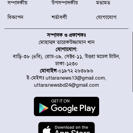
সম্পাদকীয়
উপসম্পাদকীয়
মতামত
অফিসের সামনে দালাল চক্রের ১৩ জন
সদস্যকে বিভিন্ন মেয়াদে সাজা প্রদান
করেছে র‌্যাব-১
বিজ্ঞাপন
শর্তাবলী
যোগাযোগ
হরমুজ প্রণালি নিয়ে ওমানের সঙ্গে চুক্তি
চূড়ান্ত পর্যায়ে : ইরান
সম্পাদক ও প্রকাশকঃ
মোহাম্মদ তারেকউজ্জামান খান
যোগাযোগ:
প্রত্যেক অপরাধীর বিচার এ দেশেই
বাড়ি-৩৮ (৪বি), রোড-০৯, সেক্টর-১১, উত্তরা মডেল টাউন,
হবে, সে যত শক্তিশালীই হোক না কেন,
ঢাকা-১২৩০
চট্টগ্রামে জুলাই গণঅভ্যুত্থান দিবসে
প্রতিমন্ত্রী মীর হেলাল
মোবাইল
-০১৯৭২ ২৬৩৮৯৬
ই-মেইলঃ uttaranews13@gmail.com,
আগামী ৫ দিন বৃষ্টির আভাস
uttaranewsbd24@gmail.com
হাসিনার বক্তব্য প্রচারে ভারতের সমর্থন
নেই