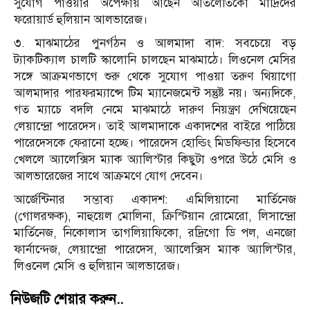
সুযোগ পাওয়ার অপেক্ষায় আছেন আতলেতিকো মাদ্রিদের
ফরোয়ার্ড হুলিয়ান আলভারেজ।
৩. মাঝমাঠের পুনর্গঠন ও আলমাদা বাদ: সবচেয়ে বড়
ট্যাকটিক্যাল চালটি স্কালোনি চালছেন মাঝমাঠে। লিওনেল মেসির
সঙ্গে আক্রমণভাগে শুরু থেকে সুযোগ পাওয়া তরুণ থিয়াগো
আলমাদার পারফরম্যান্সে টিম ম্যানেজমেন্ট সন্তুষ্ট নয়। অন্যদিকে,
গত ম্যাচে বদলি নেমে মাঝমাঠে দারুণ নিয়ন্ত্রণ দেখিয়েছেন
লেয়ান্দ্রো পারেদেস। তাই আলমাদাকে একাদশের বাইরে পাঠিয়ে
পারেদেসকে ফেরানো হচ্ছে। পারেদেস হোল্ডিং মিডফিল্ডার হিসেবে
খেললে অ্যালেক্সিস ম্যাক অ্যালিস্টার কিছুটা ওপরে উঠে মেসি ও
আলভারেজের সাথে আক্রমণে যোগ দেবেন।
আর্জেন্টিনার সম্ভাব্য একাদশ: এমিলিয়ানো মার্তিনেজ
(গোলরক্ষক), নাহুয়েল মোলিনা, ক্রিস্টিয়ান রোমেরো, লিসান্দ্রো
মার্তিনেজ, নিকোলাস তাগলিয়াফিকো, রদ্রিগো ডি পল, এনজো
ফার্নান্দেজ, লেয়ান্দ্রো পারেদেস, অ্যালেক্সিস ম্যাক অ্যালিস্টার,
লিওনেল মেসি ও হুলিয়ান আলভারেজ।
নিউজটি শেয়ার করুন..